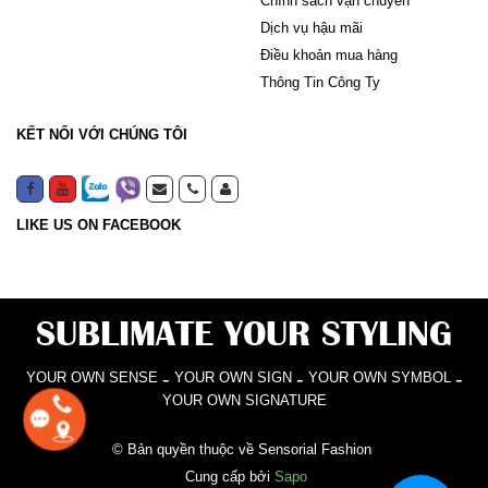
Chính sách vận chuyển
Dịch vụ hậu mãi
Điều khoản mua hàng
Thông Tin Công Ty
KẾT NỐI VỚI CHÚNG TÔI
LIKE US ON FACEBOOK
SUBLIMATE YOUR STYLING
-
-
-
YOUR OWN SENSE
YOUR OWN SIGN
YOUR OWN SYMBOL
YOUR OWN SIGNATURE
© Bản quyền thuộc về Sensorial Fashion
Cung cấp bởi
Sapo