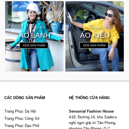
Trang phục
Trang phục
ÁO LẠNH
ÁO KIỂU
}
}
XEM SẢN PHẨM
XEM SẢN PHẨM
CÁC DÒNG SẢN PHẨM
HỆ THỐNG CỬA HÀNG
Trang Phục Dạ Hội
Sensorial Fashion House
A18, Đường 14, khu Sadeco
Trang Phục Công Sở
nghỉ ngơi giải trí Tân Phong,
Trang Phục Dạo Phố
phường Tân Phong, Q.7,