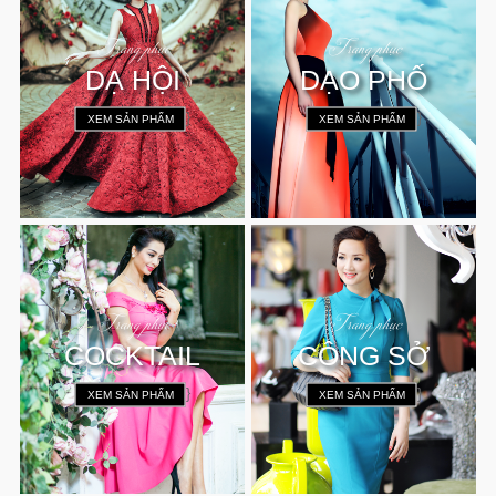
Trang phục
Trang phục
DẠ HỘI
DẠO PHỐ
}
}
XEM SẢN PHẨM
XEM SẢN PHẨM
Trang phục
Trang phục
COCKTAIL
CÔNG SỞ
}
}
XEM SẢN PHẨM
XEM SẢN PHẨM