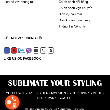
Liên hệ với chúng tôi
Chính sách đổi hàng
Chính sách vận chuyển
Dịch vụ hậu mãi
Điều khoản mua hàng
Thông Tin Công Ty
KẾT NỐI VỚI CHÚNG TÔI
LIKE US ON FACEBOOK
SUBLIMATE YOUR STYLING
-
-
-
YOUR OWN SENSE
YOUR OWN SIGN
YOUR OWN SYMBOL
YOUR OWN SIGNATURE
© Bản quyền thuộc về Sensorial Fashion