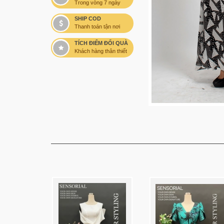
Trong vòng 7 ngày
SHIP COD
Thanh toán tận nơi
TÍCH ĐIỂM ĐỔI QUÀ
Khách hàng thân thiết