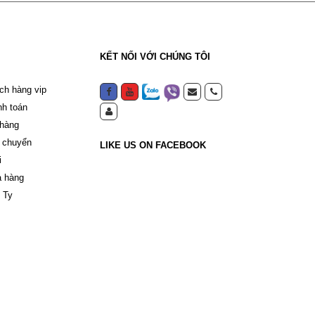
KẾT NỐI VỚI CHÚNG TÔI
ch hàng vip
nh toán
 hàng
 chuyển
LIKE US ON FACEBOOK
i
a hàng
 Ty