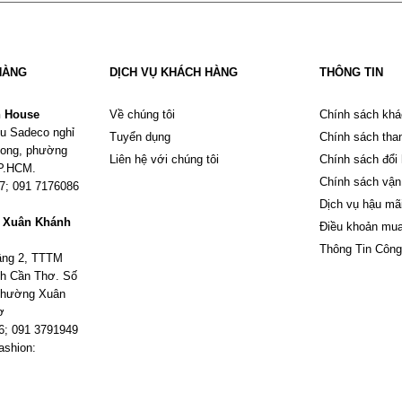
HÀNG
DỊCH VỤ KHÁCH HÀNG
THÔNG TIN
n House
Về chúng tôi
Chính sách khá
u Sadeco nghỉ
Tuyển dụng
Chính sách tha
Phong, phường
Liên hệ với chúng tôi
Chính sách đổi
TP.HCM.
Chính sách vận
67; 091 7176086
Dịch vụ hậu mã
m Xuân Khánh
Điều khoản mu
Thông Tin Công
tầng 2, TTTM
h Cần Thơ. Số
 phường Xuân
ơ
6; 091 3791949
ashion: