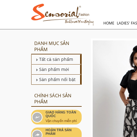
HOME
LADIES' FA
DANH MỤC SẢN
PHẨM
Tất cả sản phẩm
Sản phẩm mới
Sản phẩm nổi bật
CHÍNH SÁCH SẢN
PHẨM
GIAO HÀNG TOÀN
QUỐC
Vận chuyển miễn phí
HOÀN TRẢ SẢN
PHẨM