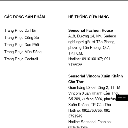
CÁC DÒNG SẢN PHẨM
HỆ THỐNG CỬA HÀNG
Trang Phục Dạ Hội
Sensorial Fashion House
A18, Đường 14, khu Sadeco
Trang Phục Công Sở
nghỉ ngơi giải trí Tân Phong,
Trang Phục Dạo Phố
phường Tân Phong, Q.7,
Trang Phục Mùa Đông
TP.HCM.
Trang Phục Cocktail
Hotline: 0916160167; 091
7176086
Sensorial Vincom Xuân Khánh
Cần Thơ.
Gian hàng L2-06, tầng 2, TTTM
Vincom Xuân Khánh Cần Thơ.
VIEW ALL
Số 209, đường 30/4, phường
Xuân Khánh, TP Cần Thơ
Hotline: 0911760766; 091
3791949
Hotline Sensorial Fashion:
0916161296