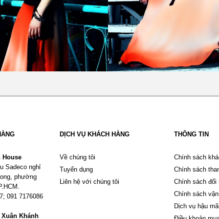
HÀNG
DỊCH VỤ KHÁCH HÀNG
THÔNG TIN
n House
Về chúng tôi
Chính sách khá
u Sadeco nghỉ
Tuyển dụng
Chính sách tha
Phong, phường
Liên hệ với chúng tôi
Chính sách đổi
TP.HCM.
Chính sách vận
67; 091 7176086
Dịch vụ hậu mã
m Xuân Khánh
Điều khoản mu