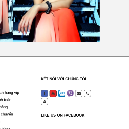
KẾT NỐI VỚI CHÚNG TÔI
ch hàng vip
nh toán
 hàng
 chuyển
LIKE US ON FACEBOOK
i
a hàng