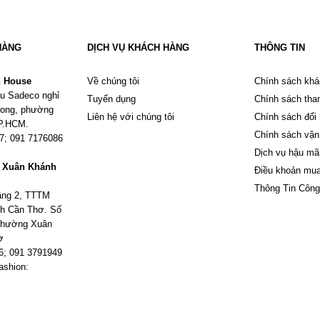
HÀNG
DỊCH VỤ KHÁCH HÀNG
THÔNG TIN
n House
Về chúng tôi
Chính sách khá
u Sadeco nghỉ
Tuyển dụng
Chính sách tha
Phong, phường
Liên hệ với chúng tôi
Chính sách đổi
TP.HCM.
Chính sách vận
67; 091 7176086
Dịch vụ hậu mã
m Xuân Khánh
Điều khoản mu
Thông Tin Công
tầng 2, TTTM
h Cần Thơ. Số
 phường Xuân
ơ
6; 091 3791949
ashion: