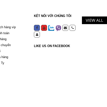
KẾT NỐI VỚI CHÚNG TÔI
VIEW ALL
ch hàng vip
nh toán
 hàng
 chuyển
LIKE US ON FACEBOOK
i
a hàng
 Ty