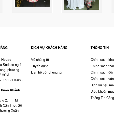
HÀNG
DỊCH VỤ KHÁCH HÀNG
THÔNG TIN
n House
Về chúng tôi
Chính sách khá
u Sadeco nghỉ
Tuyển dụng
Chính sách tha
Phong, phường
Liên hệ với chúng tôi
Chính sách đổi
TP.HCM.
Chính sách vận
67; 091 7176086
Dịch vụ hậu mã
m Xuân Khánh
Điều khoản mu
Thông Tin Công
tầng 2, TTTM
h Cần Thơ. Số
 phường Xuân