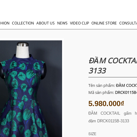
SHION
COLLECTION
ABOUT US
NEWS
VIDEO CLIP
ONLINE STORE
CONSULT
ĐẦM COCKTAI
3133
Tên sản phẩm:
ĐẦM COCKT
Mã sản phẩm:
DRCK0115B
5.980.000₫
ĐẦM COCKTAIL gấm hoa
đậm DRCK0115B-3133
SIZE