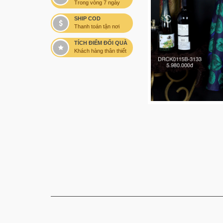
Trong vòng 7 ngày
SHIP COD
Thanh toán tận nơi
TÍCH ĐIỂM ĐỔI QUÀ
Khách hàng thân thiết