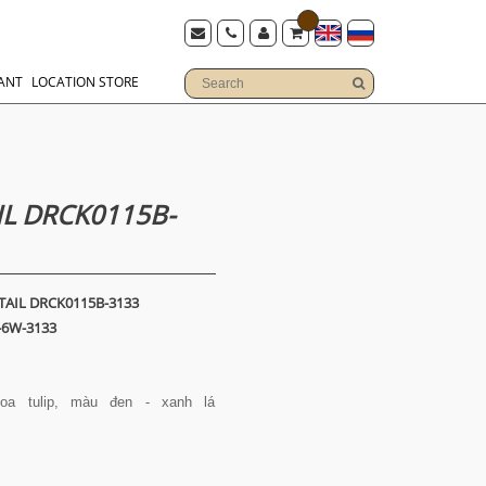
ANT
LOCATION STORE
L DRCK0115B-
AIL DRCK0115B-3133
-6W-3133
 tulip, màu đen - xanh lá