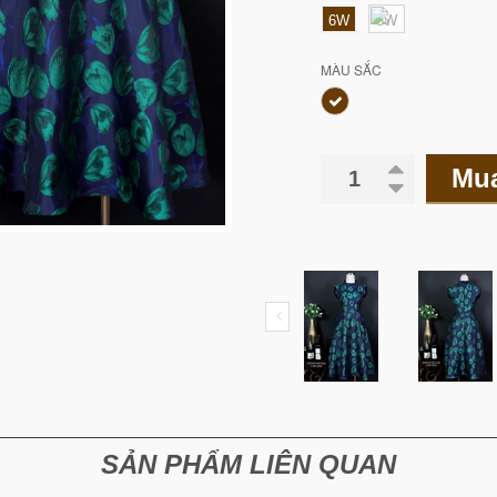
6W
8W
MÀU SẮC
Mu
SẢN PHẨM LIÊN QUAN