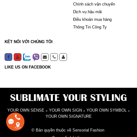
Chính sách vận chuyển
Dịch vụ hậu mãi
Điều khoản mua hàng
Thông Tin Công Ty
KẾT NỐI VỚI CHÚNG TÔI
LIKE US ON FACEBOOK
SUBLIMATE YOUR STYLING
-
-
-
YOUR OWN SENSE
YOUR OWN SIGN
YOUR OWN SYMBOL
YOUR OWN SIGNATURE
© Bản quyền thuộc về Sensorial Fashion