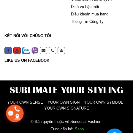
Dịch vụ hậu mãi
Điều khoản mua hàng
Thông Tin Công Ty
KẾT NỐI VỚI CHÚNG TÔI
LIKE US ON FACEBOOK
SUBLIMATE YOUR STYLING
-
-
-
YOUR OWN SENSE
YOUR OWN SIGN
YOUR OWN SYMBOL
YOUR OWN SIGNATURE
© Bản quyền thuộc về Sensorial Fashion
Cung cấp bởi
Sapo