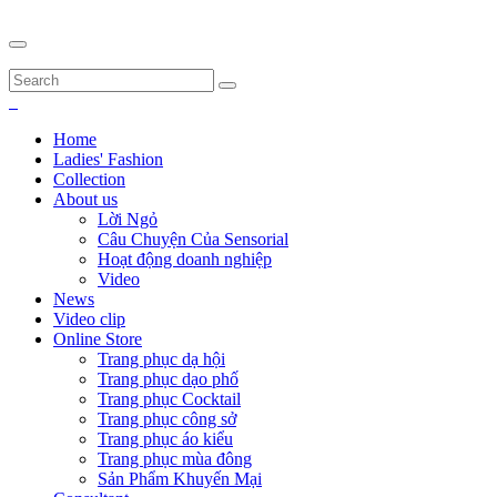
Home
Ladies' Fashion
Collection
About us
Lời Ngỏ
Câu Chuyện Của Sensorial
Hoạt động doanh nghiệp
Video
News
Video clip
Online Store
Trang phục dạ hội
Trang phục dạo phố
Trang phục Cocktail
Trang phục công sở
Trang phục áo kiểu
Trang phục mùa đông
Sản Phẩm Khuyến Mại