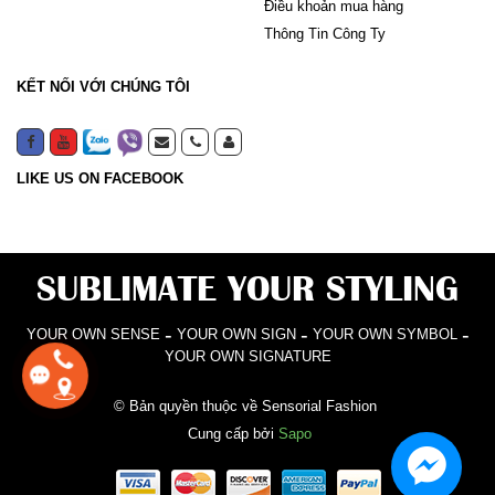
Điều khoản mua hàng
Thông Tin Công Ty
KẾT NỐI VỚI CHÚNG TÔI
LIKE US ON FACEBOOK
SUBLIMATE YOUR STYLING
-
-
-
YOUR OWN SENSE
YOUR OWN SIGN
YOUR OWN SYMBOL
YOUR OWN SIGNATURE
© Bản quyền thuộc về Sensorial Fashion
Cung cấp bởi
Sapo