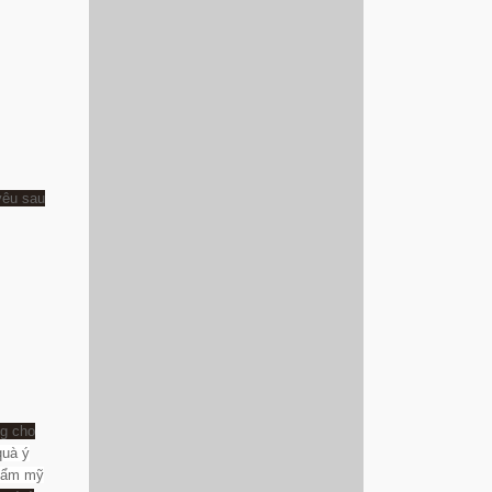
yêu sau
ng cho
quà ý
thẩm mỹ