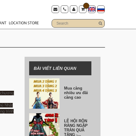
ANT
LOCATION STORE
BÀI VIẾT LIÊN QUAN
Mua càng
nhiều ưu đãi
g chương
càng cao
hủ Nhật
ng trình
LỄ HỘI RỘN
RÀNG NGẬP
TRÀN QUÀ
TẶNG -...