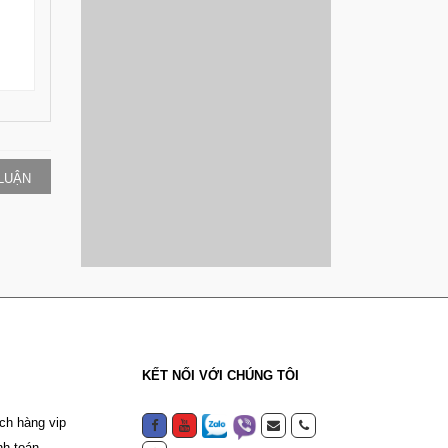
 LUẬN
KẾT NỐI VỚI CHÚNG TÔI
ch hàng vip
nh toán