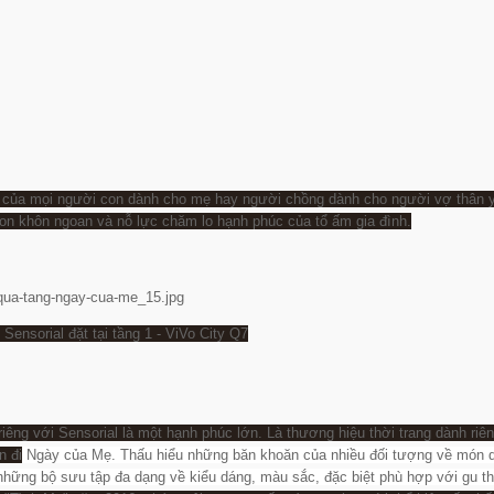
uý của mọi người con dành cho mẹ hay người chồng dành cho người vợ thân 
on khôn ngoan và nỗ lực chăm lo hạnh phúc của tổ ấm gia đình.
ensorial đặt tại tầng 1 - ViVo City Q7
iêng với Sensorial là một hạnh phúc lớn. Là thương hiệu thời trang dành riê
n đi
Ngày của Mẹ. Thấu hiểu những băn khoăn của nhiều đối tượng về món 
 những bộ sưu tập đa dạng về kiểu dáng, màu sắc, đặc biệt phù hợp với gu 