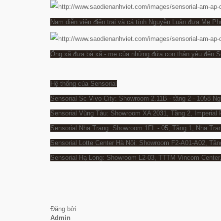
Nam diễn viên điển trai và cá tính Nguyễn Luân đưa Mẹ P
Ông xã đưa bà xã - mẹ của những đứa con thân yêu đến S
Hệ thống của Sensorial
Sensorial Sc Vivo City: Showroom 2.11B - tầng 2 - 1058 
Sensorial Vũng Tàu: Showroom XA 2031, Tầng 2, Imperial 
Sensorial Nha Trang: Showroom 1FL - 05, Tầng 1, Nha Tran
Sensorial Lotte Center Hà Nội: Showroom F2-A01-A02, Tầng 
Sensorial Hạ Long: Showroom L2-03, TTTM Vincom Center
Đăng bởi
Admin