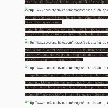
kén chọn tuổi tác và thành phần trong xã hội, bộ sưu tập t
Anh Trần Văn Hậu ở Thị trấn Long Thành, Đồng Nai đưa v
đứa con yêu quý của mình
Trong khi phần lớn các shop thời trang dành nhiều sự quan t
số lượng “khủng” với trên hàng trăm mẫu cho chủ đề For l
Mẹ của Bạn ở độ tuổi nào? 40? 50? 60? Hay hơn thế nữa vẫ
phù hợp và thân thiện về giá cả. Trong nhiều thứ vật chất l
cần đến phụ kiện, trang sức, nước hoa…
Con gái Nguyễn Minh Hồng Ngọc đưa mẹ là Trần Thị Kim A
Trong ngày Mother's Day này, những người con, người ch
đất nước để tha hồ lựa chọn những bộ cánh đẹp nhất cho n
Không khí "Ngày của Mẹ" ghi nhận tại show room Sensorial 