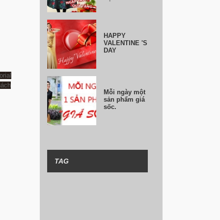
HAPPY
VALENTINE 'S
DAY
rial
hách
Mỗi ngày một
sản phẩm giá
sốc.
TAG