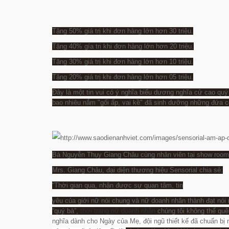
Tặng 50% giá trị khi đơn hàng lớn hơn 30 triệu.
Tặng 40% gía trị khi đơn hàng lớn hơn 20 triệu.
Tặng 30% giá trị khi đơn hàng lớn hơn 10 triệu.
Tặng 20% giá trị khi đơn hàng lớn hơn 05 triệu.
Đây là một tin vui có ý nghĩa biểu dương nghĩa cử cao q
bao nhiêu nắm "gối ấp, vai kề" đã sinh dưỡng những đứa c
Bà Nguyễn Thụy Giang Châu cùng nhân viên tại show room S
Mrs. Giang Châu, đại diện thương hiệu Sensorial chia sẻ:
“Thời gian qua, nhận được sự quan tâm, tin
yêu của giới nữ nói chung và nữ doanh nhân thành đạt nói r
“quý bà”,
thời trang nữ doanh nhân
chúng tôi không thể quê
nghĩa dành cho Ngày của Mẹ, đội ngũ thiết kế đã chuẩn bị