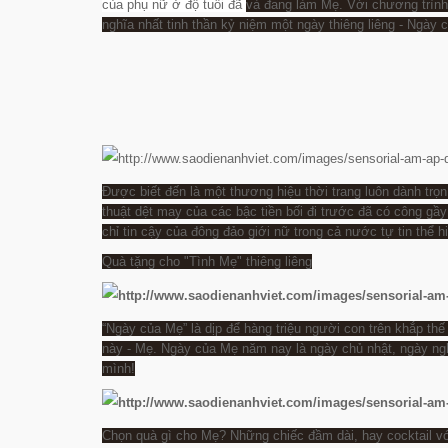
của phụ nữ ở độ tuổi đã
và đang làm Mẹ. Với chương trình
nghĩa nhất tinh thần kỷ niệm một ngày thiêng liêng - Ngày 
Được biết đến là một thương hiệu thời trang luôn dành trọ
thuật dệt may của các bậc tiền bối đi trước đã có công gầy
chỉ tin cậy của đông đảo giới nữ trong cả nước tự tin thể 
Quà tặng cho "Tình Mẹ" thiêng liêng
“Ngày của Mẹ” là dịp để hàng triệu người con trên khắp thế
này - Mẹ. Ngày của Mẹ năm nay là ngày chủ nhật, ngày ngh
mình!
Chọn quà gì cho Mẹ? Những chiếc đầm dài, hay cocktail với