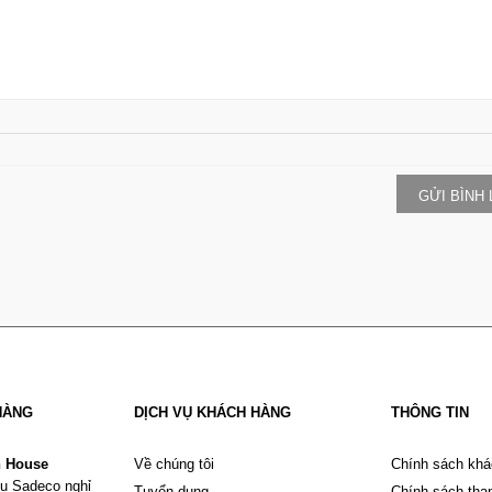
GỬI BÌNH
HÀNG
DỊCH VỤ KHÁCH HÀNG
THÔNG TIN
n House
Về chúng tôi
Chính sách khá
u Sadeco nghỉ
Tuyển dụng
Chính sách tha