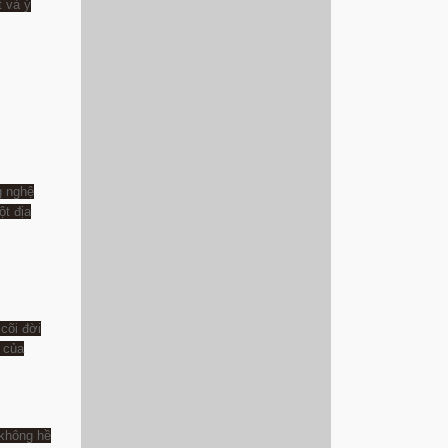
t và ý
g nghệ
ột địa
cõi đời
 của
 không hề