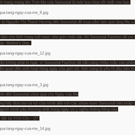
hời trang mang tên Tình Mẹ của Sensorial là một lựa chọn tốt nhất cho bạn.
ợ là Nguyễn Thị Thanh Hương đến Sensorial để mua sắm làm quà tặng Mẹ c
âm cho thời trang tuổi teen, cho giới chân dài, thì Sensorial Fashion đã ưu 
ady- Mother's Day.
n không phải lo ngại, vì Sensorial Fashion đã sẵn sàng nhiều mẫu sản phẩ
iên quan đến sinh hoạt hàng ngày của giới nữ, thời trang là yếu tố đầu tiên tr
nh đến Sensorial chọn quà cho Ngày của Mẹ
ồng hãy đưa mẹ và vợ của mình đến với các show room Sensorial trên khắp 
gười mình yêu thương nhất trong ngày có ý nghĩa thiêng liêng này.
đặt tại ViVo City - Q7