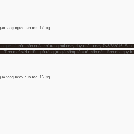
cho quý bà
trên toàn quốc chỉ trong hai ngày duy nhất: ngày 7&8/5/2016, Senso
n "Tình mẹ" với nhiều quà tặng (trị giá bằng tiền) rất hấp dẫn dành cho quý k