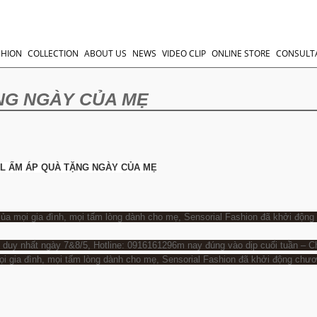
SHION
COLLECTION
ABOUT US
NEWS
VIDEO CLIP
ONLINE STORE
CONSULT
NG NGÀY CỦA MẸ
L ẤM ÁP QUÀ TẶNG NGÀY CỦA MẸ
 của mọi gia đình, mọi tấm lòng dành cho mẹ, Sensorial Fashion đã khởi độn
g duy nhất ngày 7&8/5, Hotline: 0916161296m nay đúng vào dịp cuối tuần – C
mọi gia đình, mọi tấm lòng dành cho mẹ, Sensorial Fashion đã khởi động chươ