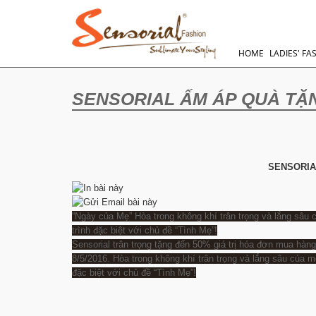
HOME
LADIES' FA
SENSORIAL ẤM ÁP QUÀ TẶ
SENSORIA
“Ngày của Mẹ” Hòa trong không khí trân trọng và lắng sâu
trình đặc biệt với chủ đề “Tình Mẹ”!
Sensorial trân trọng tặng đến 50% giá trị hóa đơn mua hàn
8/5/2016. Hòa trong không khí trân trọng và lắng sâu của 
đặc biệt với chủ đề “Tình Mẹ”!