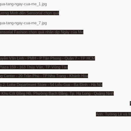
hương Minh đến Sensorial chọn quà
ensorial Fashion chọn quà nhân dịp Ngày của Mẹ
Nguyễn Văn Linh - PMH - P.Tân Phong - Quận 7 - TP HCM
Plaza 159 - 163 Thùy Vân, TP Vũng Tàu
g Center - 20 Trần Phú - TP.Nha Trang - Khánh Hòa
2, Lotte Department Store - 54 Liễu Giai - Ba Đình - Hà Nội
, Khu Cột Đồng Hồ, Phường Bạch Đằng, Tp. Hạ Long - Quảng Ninh
Ảnh: Tường Lê và M