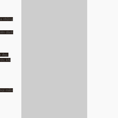
ủa những
tiên dành
m đẹp,
ước khi
mọi miền