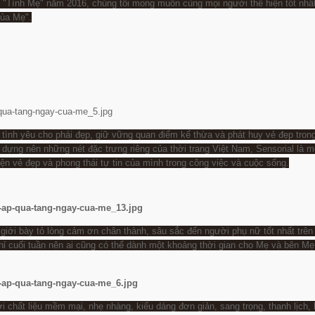
 "Tình Mẹ" năm 2016, chúng tôi mong muốn cùng mọi người thể hiện tốt nhấ
của Mẹ".
n tình yêu cho phái đẹp, giữ vững quan điểm kế thừa và phát huy vẻ đẹp tron
 dựng nên những nét đặc trưng riêng của thời trang Việt Nam, Sensorial là m
hiện vẻ đẹp và phong thái tự tin của mình trong công việc và cuộc sống.
 giới bày tỏ lòng cảm ơn chân thành, sâu sắc đến người phụ nữ tốt nhất trên 
ỉ cuối tuần nên ai cũng có thể dành một khoảng thời gian cho Mẹ và bên Mẹ
 chất liệu mềm mại, nhẹ nhàng, kiểu dáng đơn giản, sang trọng, thanh lịch,