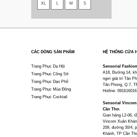
XL
L
M
S
CÁC DÒNG SẢN PHẨM
HỆ THỐNG CỬA 
Trang Phục Dạ Hội
Sensorial Fashio
A18, Đường 14, kh
Trang Phục Công Sở
ngơi giải trí Tân 
Trang Phục Dạo Phố
Tân Phong, Q.7, 
Trang Phục Mùa Đông
Hotline: 09161601
Trang Phục Cocktail
Sensorial Vinco
Cần Thơ.
Gian hàng L2-06, 
Vincom Xuân Khán
209, đường 30/4,
Khánh, TP Cần Th