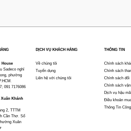
HÀNG
DỊCH VỤ KHÁCH HÀNG
THÔNG TIN
n House
Về chúng tôi
Chính sách khá
u Sadeco nghỉ
Tuyển dụng
Chính sách tha
Phong, phường
Liên hệ với chúng tôi
Chính sách đổi
TP.HCM.
Chính sách vận
67; 091 7176086
Dịch vụ hậu mã
m Xuân Khánh
Điều khoản mu
Thông Tin Công
tầng 2, TTTM
h Cần Thơ. Số
 phường Xuân
ơ