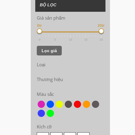
BỘ LỌC
Giá sản phẩm
0tr
20tr
0
5
10
15
20
Lọc giá
Loại
Thương hiệu
Màu sắc
Kích cỡ