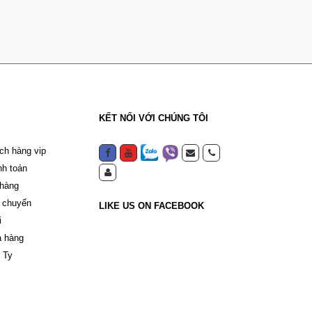
KẾT NỐI VỚI CHÚNG TÔI
ch hàng vip
nh toán
 hàng
 chuyển
LIKE US ON FACEBOOK
i
a hàng
 Ty