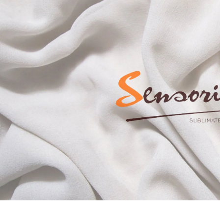
CHI NHÁNH IMPERIAL VŨNG TÀU
Gian hàng XA 2031, Tầng
2,
Imperial Plaza
159- 163 Thùy Vân, TP
Vũng Tàu
Đáp ứng nhu cầu của những tín đồ
thời trang, Sensorial đã kịp thời có
mặt tại thành phố du lịch biển Vũng
Tàu – Plaza Imperial Plaza ( Thùy
Vân, TP.Vũng Tàu)
TTTM Imperial Plaza hoành tráng
tọa lạc trên một vị trí vô cùng sang