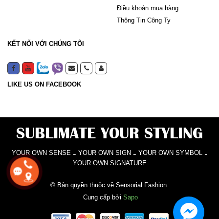
Điều khoản mua hàng
Thông Tin Công Ty
KẾT NỐI VỚI CHÚNG TÔI
LIKE US ON FACEBOOK
SUBLIMATE YOUR STYLING
-
-
-
YOUR OWN SENSE
YOUR OWN SIGN
YOUR OWN SYMBOL
YOUR OWN SIGNATURE
© Bản quyền thuộc về Sensorial Fashion
Cung cấp bởi
Sapo