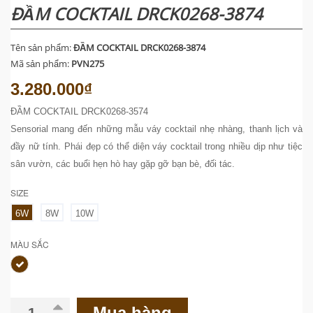
ĐẦM COCKTAIL DRCK0268-3874
Tên sản phẩm:
ĐẦM COCKTAIL DRCK0268-3874
Mã sản phẩm:
PVN275
3.280.000₫
ĐẦM COCKTAIL DRCK0268-3574
Sensorial mang đến những mẫu váy cocktail nhẹ nhàng, thanh lịch và
đầy nữ tính. Phái đẹp có thể diện váy cocktail trong nhiều dịp như tiệc
sân vườn, các buổi hẹn hò hay gặp gỡ bạn bè, đối tác.
SIZE
6W
8W
10W
MÀU SẮC
Mua hàng