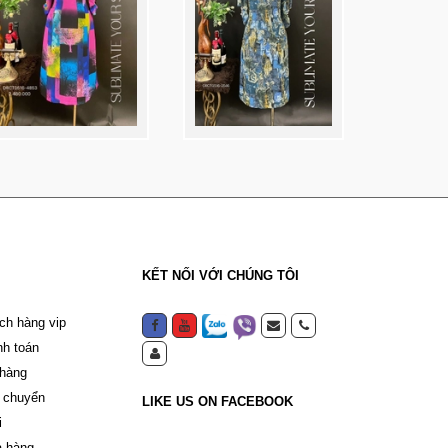
KẾT NỐI VỚI CHÚNG TÔI
ch hàng vip
nh toán
 hàng
 chuyển
LIKE US ON FACEBOOK
i
a hàng