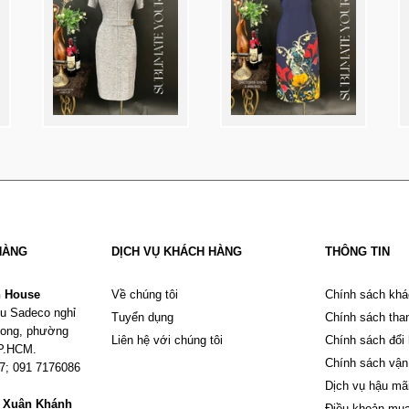
HÀNG
DỊCH VỤ KHÁCH HÀNG
THÔNG TIN
n House
Về chúng tôi
Chính sách khá
u Sadeco nghỉ
Tuyển dụng
Chính sách tha
Phong, phường
Liên hệ với chúng tôi
Chính sách đổi
TP.HCM.
Chính sách vận
67; 091 7176086
Dịch vụ hậu mã
m Xuân Khánh
Điều khoản mu