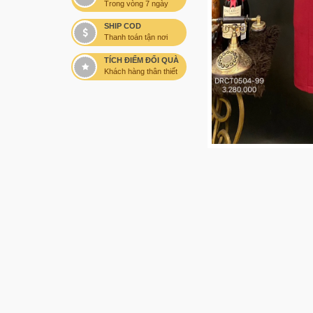
Trong vòng 7 ngày
SHIP COD
Thanh toán tận nơi
TÍCH ĐIỂM ĐỔI QUÀ
Khách hàng thân thiết