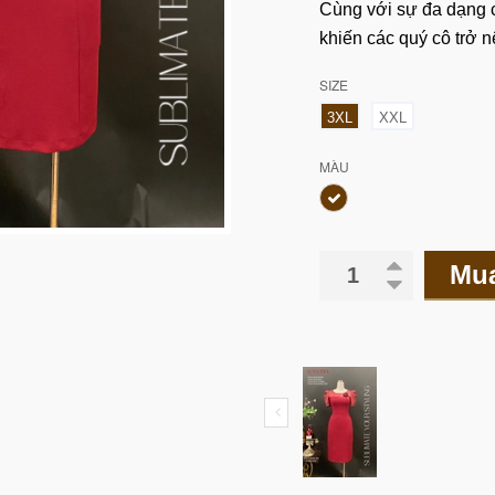
Cùng với sự đa dạng c
khiến các quý cô trở n
SIZE
3XL
XXL
MÀU
Mu