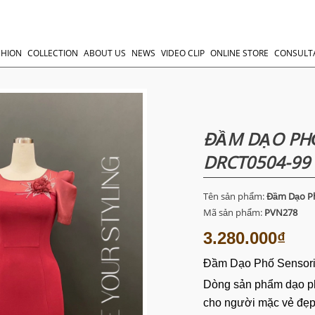
SHION
COLLECTION
ABOUT US
NEWS
VIDEO CLIP
ONLINE STORE
CONSULT
ĐẦM DẠO PHỐ
DRCT0504-99
Tên sản phẩm:
Đầm Dạo Ph
Mã sản phẩm:
PVN278
3.280.000₫
Đầm Dạo Phố Sensor
Dòng sản phẩm dạo p
cho người mặc vẻ đẹp 