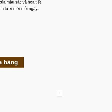
ủa màu sắc và họa tiết
ên tươi mới mỗi ngày..
a hàng