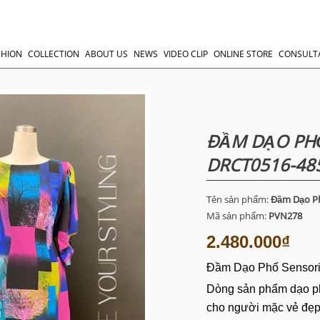
SHION
COLLECTION
ABOUT US
NEWS
VIDEO CLIP
ONLINE STORE
CONSULT
ĐẦM DẠO PHỐ
DRCT0516-48
Tên sản phẩm:
Đầm Dạo Ph
Mã sản phẩm:
PVN278
2.480.000₫
Đầm Dạo Phố Sensor
Dòng sản phẩm dạo p
cho người mặc vẻ đẹp 