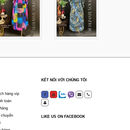
KẾT NỐI VỚI CHÚNG TÔI
ch hàng vip
nh toán
 hàng
 chuyển
LIKE US ON FACEBOOK
i
a hàng