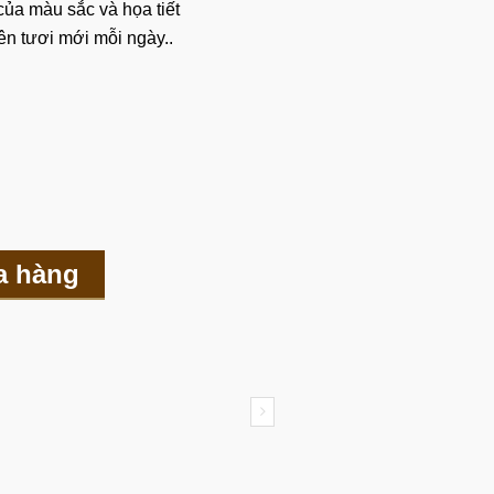
ủa màu sắc và họa tiết
ên tươi mới mỗi ngày..
a hàng