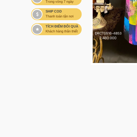
Trong vòng 7 ngày
SHIP COD
Thanh toán tận nơi
TÍCH ĐIỂM ĐỔI QUÀ
Khách hàng thân thiết