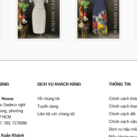
HÀNG
DỊCH VỤ KHÁCH HÀNG
THÔNG TIN
n House
Về chúng tôi
Chính sách khá
u Sadeco nghỉ
Tuyển dụng
Chính sách tha
Phong, phường
Liên hệ với chúng tôi
Chính sách đổi
TP.HCM.
Chính sách vận
67; 091 7176086
Dịch vụ hậu mã
m Xuân Khánh
Điều khoản mu