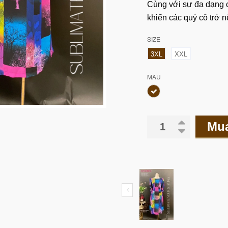
Cùng với sự đa dạng c
khiến các quý cô trở n
SIZE
3XL
XXL
MÀU
Mu