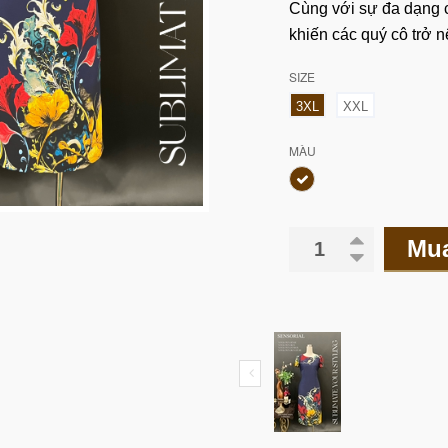
Cùng với sự đa dạng c
khiến các quý cô trở n
SIZE
3XL
XXL
MÀU
Mu