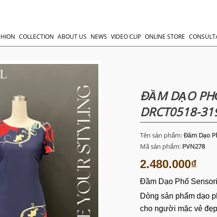
SHION
COLLECTION
ABOUT US
NEWS
VIDEO CLIP
ONLINE STORE
CONSULT
ĐẦM DẠO PHỐ
DRCT0518-31
Tên sản phẩm:
Đầm Dạo Ph
Mã sản phẩm:
PVN278
2.480.000₫
Đầm Dạo Phố Sensor
Dòng sản phẩm dạo p
cho người mặc vẻ đẹp 