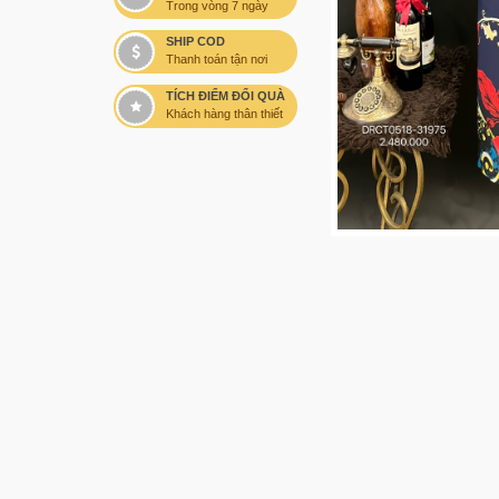
Trong vòng 7 ngày
SHIP COD
Thanh toán tận nơi
TÍCH ĐIỂM ĐỔI QUÀ
Khách hàng thân thiết