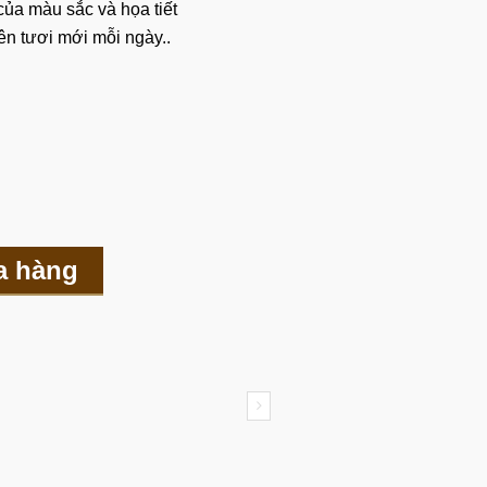
ủa màu sắc và họa tiết
ên tươi mới mỗi ngày..
a hàng