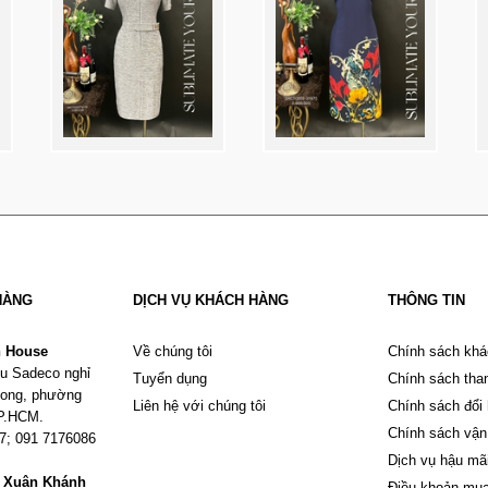
HÀNG
DỊCH VỤ KHÁCH HÀNG
THÔNG TIN
n House
Về chúng tôi
Chính sách khá
u Sadeco nghỉ
Tuyển dụng
Chính sách tha
Phong, phường
Liên hệ với chúng tôi
Chính sách đổi
TP.HCM.
Chính sách vận
67; 091 7176086
Dịch vụ hậu mã
m Xuân Khánh
Điều khoản mu