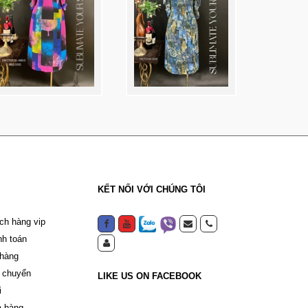
KẾT NỐI VỚI CHÚNG TÔI
ch hàng vip
nh toán
 hàng
 chuyển
LIKE US ON FACEBOOK
i
a hàng