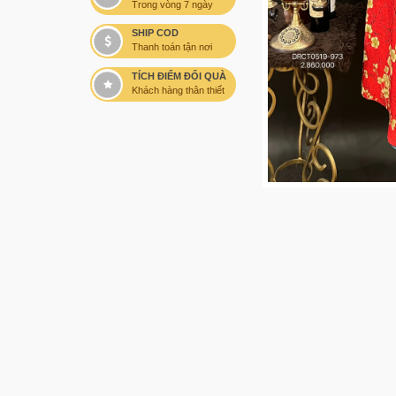
Trong vòng 7 ngày
SHIP COD
Thanh toán tận nơi
TÍCH ĐIỂM ĐỔI QUÀ
Khách hàng thân thiết