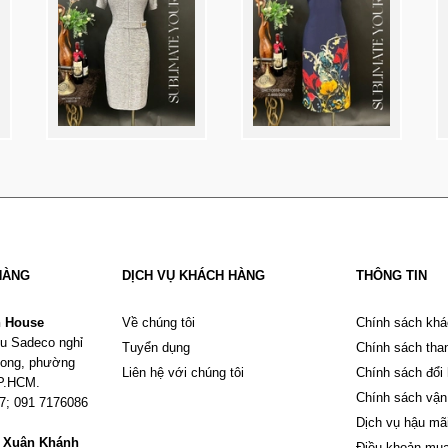
HÀNG
DỊCH VỤ KHÁCH HÀNG
THÔNG TIN
n House
Về chúng tôi
Chính sách khá
u Sadeco nghỉ
Tuyển dụng
Chính sách tha
Phong, phường
Liên hệ với chúng tôi
Chính sách đổi
TP.HCM.
Chính sách vận
67; 091 7176086
Dịch vụ hậu mã
m Xuân Khánh
Điều khoản mu