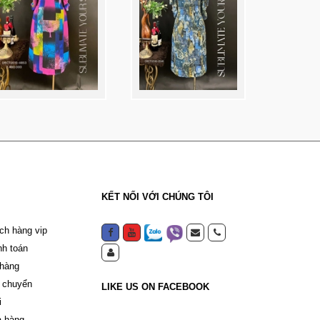
KẾT NỐI VỚI CHÚNG TÔI
ch hàng vip
nh toán
 hàng
 chuyển
LIKE US ON FACEBOOK
i
a hàng