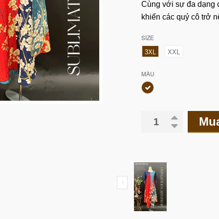
Cùng với sự đa dạng c
khiến các quý cô trở n
SIZE
3XL
XXL
MÀU
Mu