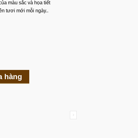
ủa màu sắc và họa tiết
ên tươi mới mỗi ngày..
a hàng