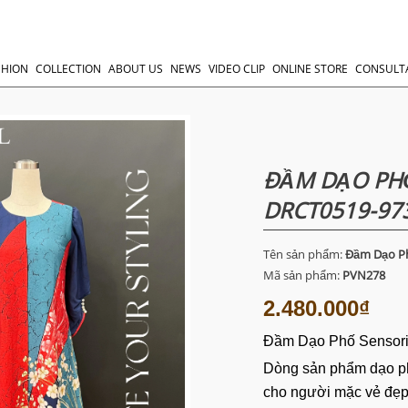
SHION
COLLECTION
ABOUT US
NEWS
VIDEO CLIP
ONLINE STORE
CONSULT
ĐẦM DẠO PHỐ
DRCT0519-97
Tên sản phẩm:
Đầm Dạo Ph
Mã sản phẩm:
PVN278
2.480.000₫
Đầm Dạo Phố Sensor
Dòng sản phẩm dạo p
cho người mặc vẻ đẹp 