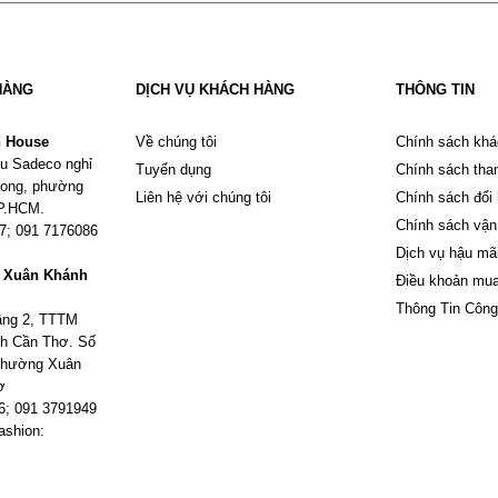
HÀNG
DỊCH VỤ KHÁCH HÀNG
THÔNG TIN
n House
Về chúng tôi
Chính sách khá
u Sadeco nghỉ
Tuyển dụng
Chính sách tha
Phong, phường
Liên hệ với chúng tôi
Chính sách đổi
TP.HCM.
Chính sách vận
67; 091 7176086
Dịch vụ hậu mã
m Xuân Khánh
Điều khoản mu
Thông Tin Công
tầng 2, TTTM
h Cần Thơ. Số
 phường Xuân
ơ
6; 091 3791949
ashion: