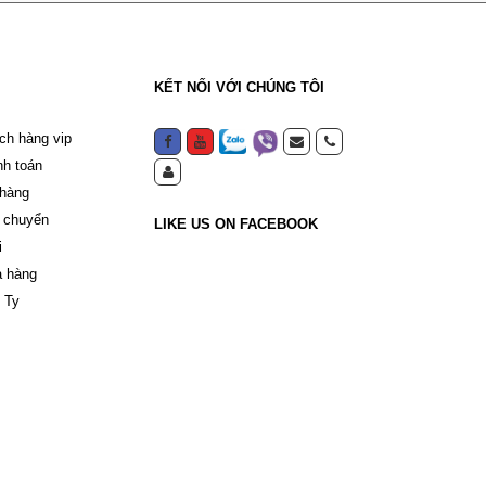
KẾT NỐI VỚI CHÚNG TÔI
ch hàng vip
nh toán
 hàng
 chuyển
LIKE US ON FACEBOOK
i
a hàng
 Ty