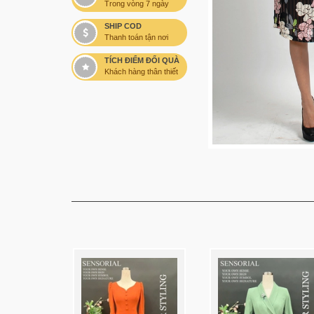
Trong vòng 7 ngày
SHIP COD
Thanh toán tận nơi
TÍCH ĐIỂM ĐỔI QUÀ
Khách hàng thân thiết