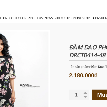
SHION
COLLECTION
ABOUT US
NEWS
VIDEO CLIP
ONLINE STORE
CONSULT
ĐẦM DẠO PHỐ
DRCT0414-48
Tên sản phẩm:
Đầm Dạo Ph
2.180.000₫
Mu