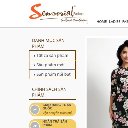
HOME
LADIES' FA
DANH MỤC SẢN
PHẨM
Tất cả sản phẩm
Sản phẩm mới
Sản phẩm nổi bật
CHÍNH SÁCH SẢN
PHẨM
GIAO HÀNG TOÀN
QUỐC
Vận chuyển miễn phí
HOÀN TRẢ SẢN
PHẨM