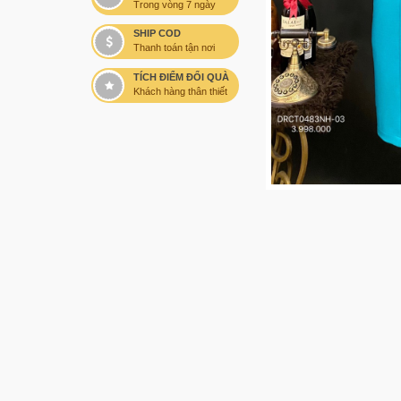
Trong vòng 7 ngày
SHIP COD
Thanh toán tận nơi
TÍCH ĐIỂM ĐỔI QUÀ
Khách hàng thân thiết