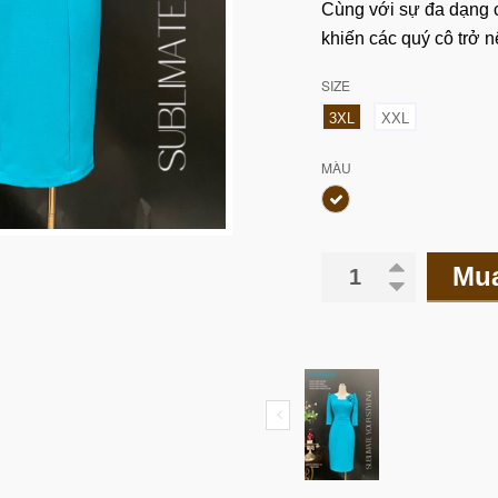
Cùng với sự đa dạng c
khiến các quý cô trở 
SIZE
3XL
XXL
MÀU
Mu