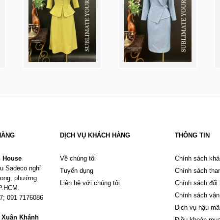
HÀNG
DỊCH VỤ KHÁCH HÀNG
THÔNG TIN
n House
Về chúng tôi
Chính sách khá
u Sadeco nghỉ
Tuyển dụng
Chính sách tha
Phong, phường
Liên hệ với chúng tôi
Chính sách đổi
TP.HCM.
Chính sách vận
67; 091 7176086
Dịch vụ hậu mã
m Xuân Khánh
Điều khoản mu