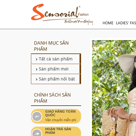
HOME
LADIES' FA
DANH MỤC SẢN
PHẨM
Tất cả sản phẩm
Sản phẩm mới
Sản phẩm nổi bật
CHÍNH SÁCH SẢN
PHẨM
GIAO HÀNG TOÀN
QUỐC
Vận chuyển miễn phí
HOÀN TRẢ SẢN
PHẨM