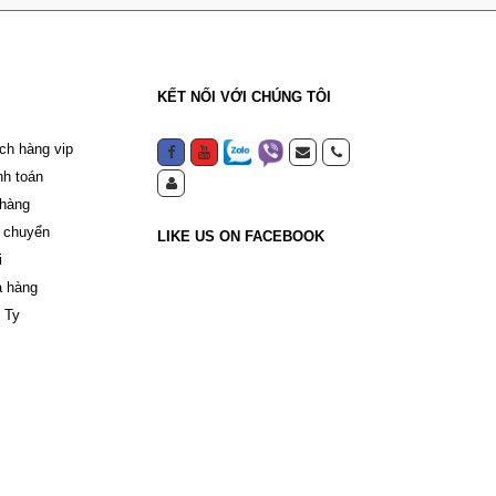
KẾT NỐI VỚI CHÚNG TÔI
ch hàng vip
nh toán
 hàng
 chuyển
LIKE US ON FACEBOOK
i
a hàng
 Ty