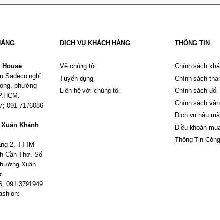
HÀNG
DỊCH VỤ KHÁCH HÀNG
THÔNG TIN
n House
Về chúng tôi
Chính sách khá
u Sadeco nghỉ
Tuyển dụng
Chính sách tha
Phong, phường
Liên hệ với chúng tôi
Chính sách đổi
TP.HCM.
Chính sách vận
67; 091 7176086
Dịch vụ hậu mã
m Xuân Khánh
Điều khoản mu
Thông Tin Công
tầng 2, TTTM
h Cần Thơ. Số
 phường Xuân
ơ
6; 091 3791949
ashion: