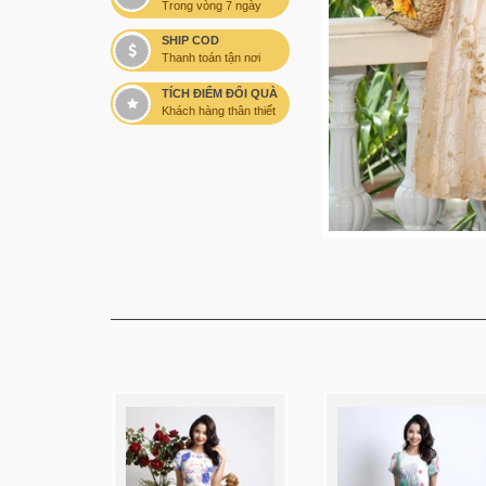
Trong vòng 7 ngày
SHIP COD
Thanh toán tận nơi
TÍCH ĐIỂM ĐỔI QUÀ
Khách hàng thân thiết