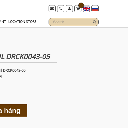
ANT
LOCATION STORE
L DRCK0043-05
il DRCK0043-05
5
a hàng