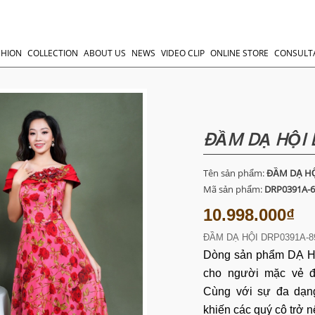
SHION
COLLECTION
ABOUT US
NEWS
VIDEO CLIP
ONLINE STORE
CONSULT
ĐẦM DẠ HỘI 
Tên sản phẩm:
ĐẦM DẠ HỘ
Mã sản phẩm:
DRP0391A-
10.998.000₫
ĐẦM DẠ HỘI DRP0391A-8
Dòng sản phẩm
DẠ 
cho người mặc vẻ đẹ
Cùng với sự đa dạng
khiến các quý cô trở