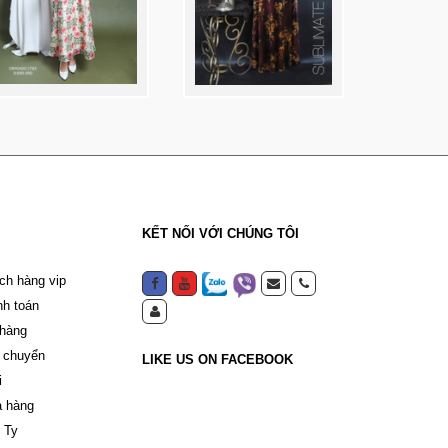
KẾT NỐI VỚI CHÚNG TÔI
ch hàng vip
nh toán
 hàng
 chuyển
LIKE US ON FACEBOOK
i
a hàng
 Ty