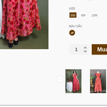
SIZE
6W
8W
10W
MÀU SẮC
Mu