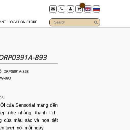
ANT
LOCATION STORE
DRP0391A-893
I DRP0391A-893
6W-893
93
HỘI
của Sensorial mang đến
p nhẹ nhàng, thanh lịch.
 của màu sắc và họa tiết
 nên tươi mới mỗi ngày.