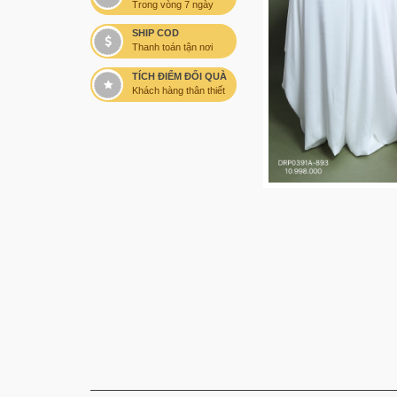
Trong vòng 7 ngày
SHIP COD
Thanh toán tận nơi
TÍCH ĐIỂM ĐỔI QUÀ
Khách hàng thân thiết