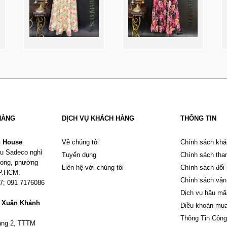
HÀNG
DỊCH VỤ KHÁCH HÀNG
THÔNG TIN
n House
Về chúng tôi
Chính sách khá
u Sadeco nghỉ
Tuyển dụng
Chính sách tha
Phong, phường
Liên hệ với chúng tôi
Chính sách đổi
TP.HCM.
Chính sách vận
67; 091 7176086
Dịch vụ hậu mã
m Xuân Khánh
Điều khoản mu
Thông Tin Công
tầng 2, TTTM