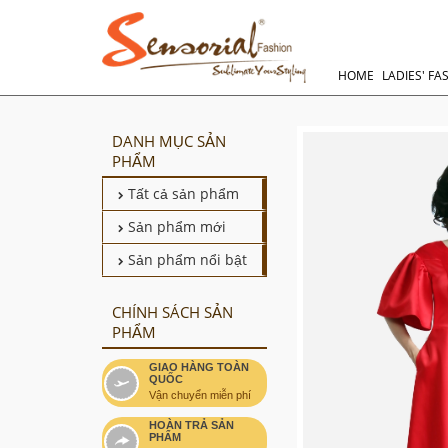
HOME
LADIES' FA
DANH MỤC SẢN
PHẨM
Tất cả sản phẩm
Sản phẩm mới
Sản phẩm nổi bật
CHÍNH SÁCH SẢN
PHẨM
GIAO HÀNG TOÀN
QUỐC
Vận chuyển miễn phí
HOÀN TRẢ SẢN
PHẨM