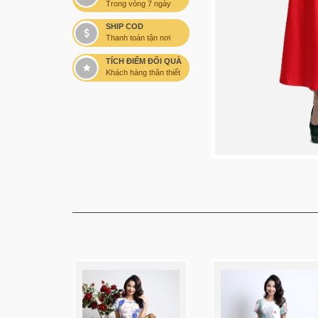
Trong vòng 7 ngày
SHIP COD
Thanh toán tận nơi
TÍCH ĐIỂM ĐỔI QUÀ
Khách hàng thân thiết