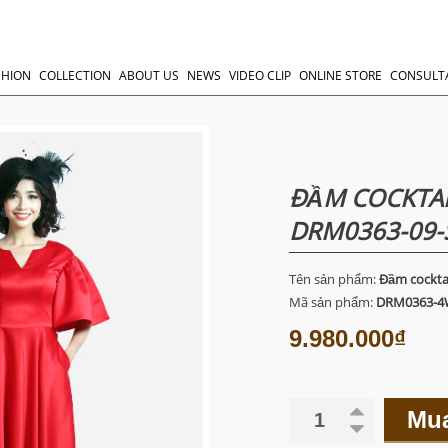
SHION
COLLECTION
ABOUT US
NEWS
VIDEO CLIP
ONLINE STORE
CONSULT
ĐẦM COCKTAI
DRM0363-09-
Tên sản phẩm:
Đầm cockta
Mã sản phẩm:
DRM0363-4
9.980.000₫
Mu