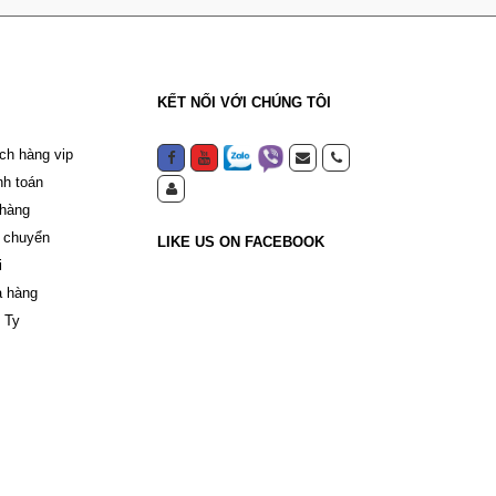
KẾT NỐI VỚI CHÚNG TÔI
ch hàng vip
nh toán
 hàng
 chuyển
LIKE US ON FACEBOOK
i
a hàng
 Ty