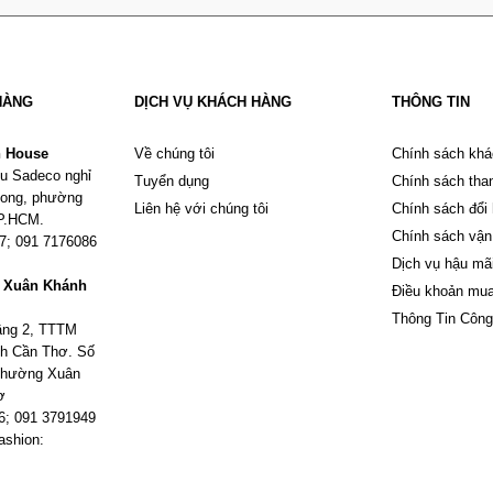
HÀNG
DỊCH VỤ KHÁCH HÀNG
THÔNG TIN
n House
Về chúng tôi
Chính sách khá
u Sadeco nghỉ
Tuyển dụng
Chính sách tha
Phong, phường
Liên hệ với chúng tôi
Chính sách đổi
TP.HCM.
Chính sách vận
67; 091 7176086
Dịch vụ hậu mã
m Xuân Khánh
Điều khoản mu
Thông Tin Công
tầng 2, TTTM
h Cần Thơ. Số
 phường Xuân
ơ
6; 091 3791949
ashion: