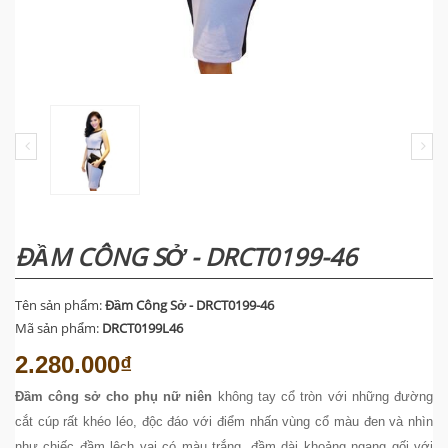
ĐẦM CÔNG SỞ - DRCT0199-46
Tên sản phẩm:
Đầm Công Sở - DRCT0199-46
Mã sản phẩm:
DRCT0199L46
2.280.000₫
Đầm công sở cho phụ nữ niên
không tay cổ tròn với những đường
cắt cúp rất khéo léo, độc đáo với điểm nhấn vùng cổ màu đen và nhìn
như chiếc đầm lệch vai có màu trắng, đầm dài khoảng ngang gối với