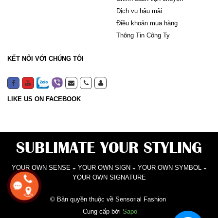
Dịch vụ hậu mãi
Điều khoản mua hàng
Thông Tin Công Ty
KẾT NỐI VỚI CHÚNG TÔI
LIKE US ON FACEBOOK
SUBLIMATE YOUR STYLING
-
-
-
YOUR OWN SENSE
YOUR OWN SIGN
YOUR OWN SYMBOL
YOUR OWN SIGNATURE
© Bản quyền thuộc về Sensorial Fashion
Cung cấp bởi
Sapo