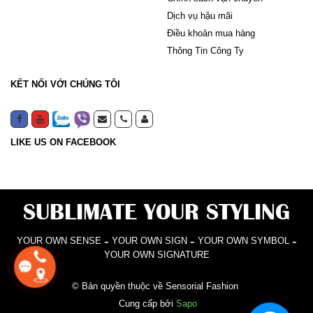
Dịch vụ hậu mãi
Điều khoản mua hàng
Thông Tin Công Ty
KẾT NỐI VỚI CHÚNG TÔI
LIKE US ON FACEBOOK
SUBLIMATE YOUR STYLING
-
-
-
YOUR OWN SENSE
YOUR OWN SIGN
YOUR OWN SYMBOL
YOUR OWN SIGNATURE
© Bản quyền thuộc về Sensorial Fashion
Cung cấp bởi
Sapo