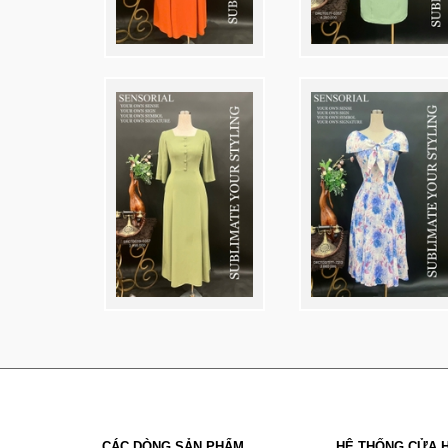
CÁC DÒNG SẢN PHẨM
HỆ THỐNG CỬA 