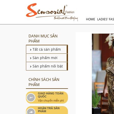
HOME
LADIES' FA
DANH MỤC SẢN
PHẨM
Tất cả sản phẩm
Sản phẩm mới
Sản phẩm nổi bật
CHÍNH SÁCH SẢN
PHẨM
GIAO HÀNG TOÀN
QUỐC
Vận chuyển miễn phí
HOÀN TRẢ SẢN
PHẨM