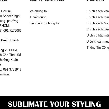
n House
Về chúng tôi
Chính sách khá
u Sadeco nghỉ
Tuyển dụng
Chính sách tha
Phong, phường
Liên hệ với chúng tôi
Chính sách đổi
TP.HCM.
Chính sách vận
67; 091 7176086
Dịch vụ hậu mã
m Xuân Khánh
Điều khoản mu
Thông Tin Công
tầng 2, TTTM
h Cần Thơ. Số
 phường Xuân
ơ
6; 091 3791949
ashion:
SUBLIMATE YOUR STYLING