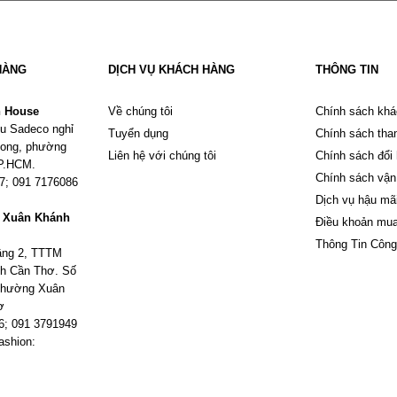
HÀNG
DỊCH VỤ KHÁCH HÀNG
THÔNG TIN
n House
Về chúng tôi
Chính sách khá
u Sadeco nghỉ
Tuyển dụng
Chính sách tha
Phong, phường
Liên hệ với chúng tôi
Chính sách đổi
TP.HCM.
Chính sách vận
67; 091 7176086
Dịch vụ hậu mã
m Xuân Khánh
Điều khoản mu
Thông Tin Công
tầng 2, TTTM
h Cần Thơ. Số
 phường Xuân
ơ
6; 091 3791949
ashion: