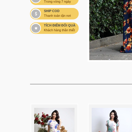
Trong vòng 7 ngày
SHIP COD
Thanh toán tận nơi
TÍCH ĐIỂM ĐỔI QUÀ
Khách hàng thân thiết