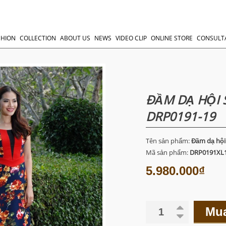
SHION
COLLECTION
ABOUT US
NEWS
VIDEO CLIP
ONLINE STORE
CONSULT
ĐẦM DẠ HỘI 
DRP0191-19
Tên sản phẩm:
Đầm dạ hội
Mã sản phẩm:
DRP0191XL
5.980.000₫
Mu