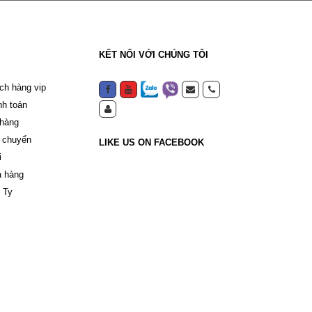
KẾT NỐI VỚI CHÚNG TÔI
ch hàng vip
nh toán
 hàng
 chuyển
LIKE US ON FACEBOOK
i
a hàng
 Ty