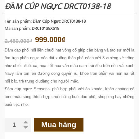
ĐẦM CÚP NGỰC DRCT0138-18
Tên sản phẩm:
Đầm Cúp Ngực DRCT0138-18
Mã sản phẩm:
DRCT0138XS18
999.000₫
2.480.000₫
Đầm dạo phối nối liền chuỗi hạt vòng cổ giúp cân bằng và tạo sự mới lạ
ôm trọn phần ngực xỏa dài xuống thân phá cách với 3 đường xẻ trông
như chiếc đuôi cá, họa tiết hoa văn màu cam trải đều trên nền vải xanh
Navy làm tôn lên đường cong quyến rũ, khoe trọn phần vai nỏn nà rất
nổi bật, trẻ trung dịudàng cho người mặc.
Đầm cúp ngực Sensorial phù hợp phối với áo khoác, khăn choàng có
tone màu sáng thích hợp cho những buổi dạo phố, shopping hay những
buổi tiệc nhỏ.
Mua hàng