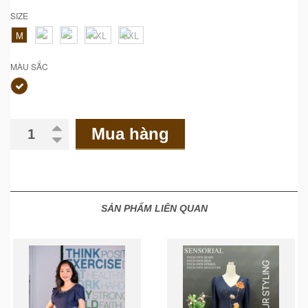
SIZE
M
L
S
XXL
3XL
MÀU SẮC
Mua hàng
SẢN PHẨM LIÊN QUAN