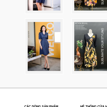
CÁC DÒNG SẢN PHẨM
HỆ THỐNG CỬA 