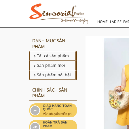
HOME
LADIES' FA
DANH MỤC SẢN
PHẨM
Tất cả sản phẩm
Sản phẩm mới
Sản phẩm nổi bật
CHÍNH SÁCH SẢN
PHẨM
GIAO HÀNG TOÀN
QUỐC
Vận chuyển miễn phí
HOÀN TRẢ SẢN
PHẨM