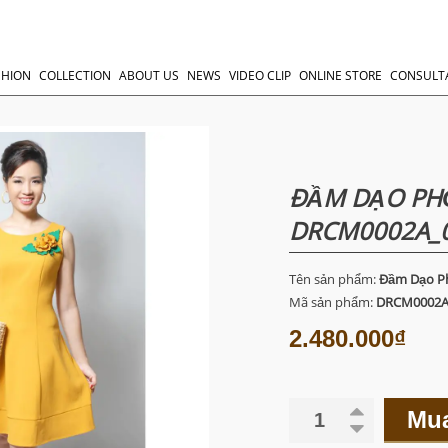
SHION
COLLECTION
ABOUT US
NEWS
VIDEO CLIP
ONLINE STORE
CONSULT
ĐẦM DẠO PHỐ
DRCM0002A_
Tên sản phẩm:
Đầm Dạo P
Mã sản phẩm:
DRCM0002A
2.480.000₫
Mu