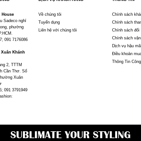
n House
Về chúng tôi
Chính sách khá
u Sadeco nghỉ
Tuyển dụng
Chính sách tha
Phong, phường
Liên hệ với chúng tôi
Chính sách đổi
TP.HCM.
Chính sách vận
67; 091 7176086
Dịch vụ hậu mã
m Xuân Khánh
Điều khoản mu
Thông Tin Công
tầng 2, TTTM
h Cần Thơ. Số
 phường Xuân
ơ
6; 091 3791949
ashion:
SUBLIMATE YOUR STYLING