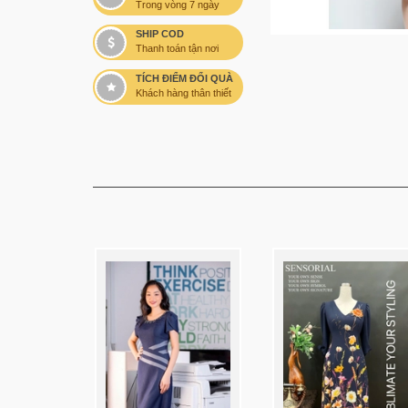
Trong vòng 7 ngày
SHIP COD
Thanh toán tận nơi
TÍCH ĐIỂM ĐỔI QUÀ
Khách hàng thân thiết