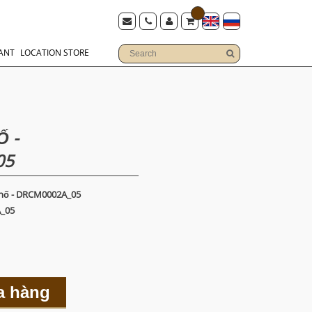
ANT
LOCATION STORE
 -
05
hố - DRCM0002A_05
_05
a hàng