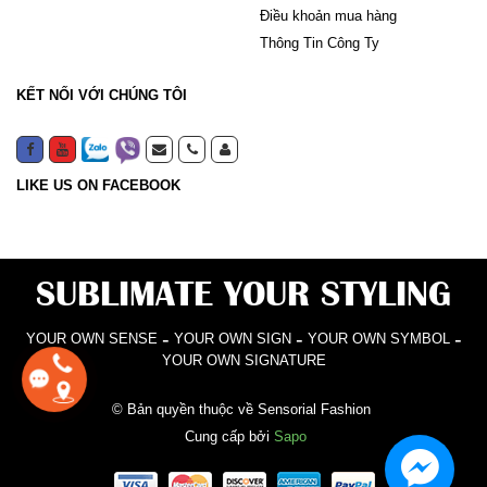
Điều khoản mua hàng
Thông Tin Công Ty
KẾT NỐI VỚI CHÚNG TÔI
LIKE US ON FACEBOOK
SUBLIMATE YOUR STYLING
-
-
-
YOUR OWN SENSE
YOUR OWN SIGN
YOUR OWN SYMBOL
YOUR OWN SIGNATURE
© Bản quyền thuộc về Sensorial Fashion
Cung cấp bởi
Sapo