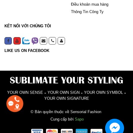
Điều khoản mua hàng
Thông Tin Công Ty
KẾT NỐI VỚI CHÚNG TÔI
LIKE US ON FACEBOOK
SUBLIMATE YOUR STYLING
-
-
-
YOUR OWN SENSE
YOUR OWN SIGN
YOUR OWN SYMBOL
YOUR OWN SIGNATURE
© Bản quyền thuộc về Sensorial Fashion
Cung cấp bởi
Sapo