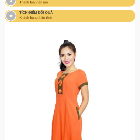
Thanh toán tận nơi
TÍCH ĐIỂM ĐỔI QUÀ
Khách hàng thân thiết