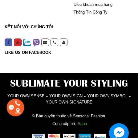
Điều khoản mua hàng
Thông Tin Công Ty
KẾT NỐI VỚI CHÚNG TÔI
LIKE US ON FACEBOOK
SUBLIMATE YOUR STYLING
-
-
-
YOUR OWN SENSE
YOUR OWN SIGN
YOUR OWN SYMBOL
YOUR OWN SIGNATURE
© Bản quyền thuộc về Sensorial Fashion
Cung cấp bởi
Sapo