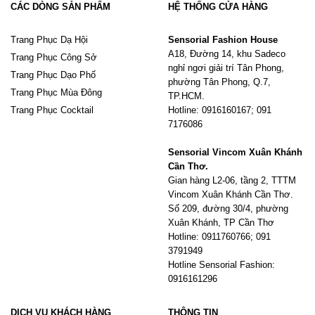
CÁC DÒNG SẢN PHẨM
HỆ THỐNG CỬA HÀNG
Trang Phục Dạ Hội
Sensorial Fashion House
A18, Đường 14, khu Sadeco
Trang Phục Công Sở
nghỉ ngơi giải trí Tân Phong,
Trang Phục Dạo Phố
phường Tân Phong, Q.7,
Trang Phục Mùa Đông
TP.HCM.
Trang Phục Cocktail
Hotline: 0916160167; 091
7176086
Sensorial Vincom Xuân Khánh
Cần Thơ.
Gian hàng L2-06, tầng 2, TTTM
Vincom Xuân Khánh Cần Thơ.
Số 209, đường 30/4, phường
Xuân Khánh, TP Cần Thơ
Hotline: 0911760766; 091
3791949
Hotline Sensorial Fashion:
0916161296
DỊCH VỤ KHÁCH HÀNG
THÔNG TIN