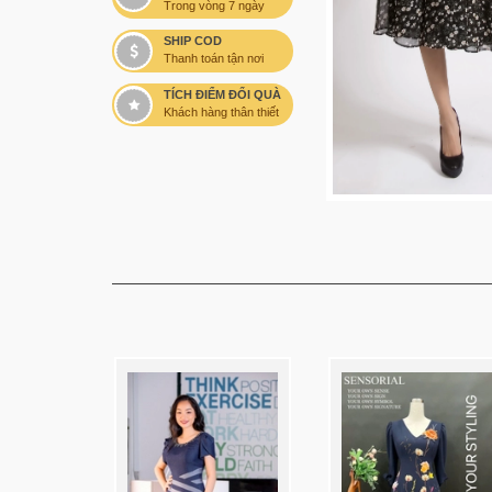
Trong vòng 7 ngày
SHIP COD
Thanh toán tận nơi
TÍCH ĐIỂM ĐỔI QUÀ
Khách hàng thân thiết