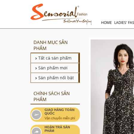
HOME
LADIES' FA
DANH MỤC SẢN
PHẨM
Tất cả sản phẩm
Sản phẩm mới
Sản phẩm nổi bật
CHÍNH SÁCH SẢN
PHẨM
GIAO HÀNG TOÀN
QUỐC
Vận chuyển miễn phí
HOÀN TRẢ SẢN
PHẨM