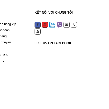
KẾT NỐI VỚI CHÚNG TÔI
ch hàng vip
nh toán
 hàng
 chuyển
LIKE US ON FACEBOOK
i
a hàng
 Ty