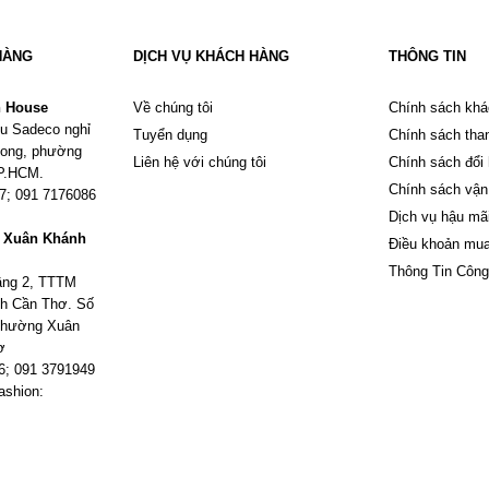
HÀNG
DỊCH VỤ KHÁCH HÀNG
THÔNG TIN
n House
Về chúng tôi
Chính sách khá
u Sadeco nghỉ
Tuyển dụng
Chính sách tha
Phong, phường
Liên hệ với chúng tôi
Chính sách đổi
TP.HCM.
Chính sách vận
67; 091 7176086
Dịch vụ hậu mã
m Xuân Khánh
Điều khoản mu
Thông Tin Công
tầng 2, TTTM
h Cần Thơ. Số
 phường Xuân
ơ
6; 091 3791949
ashion: