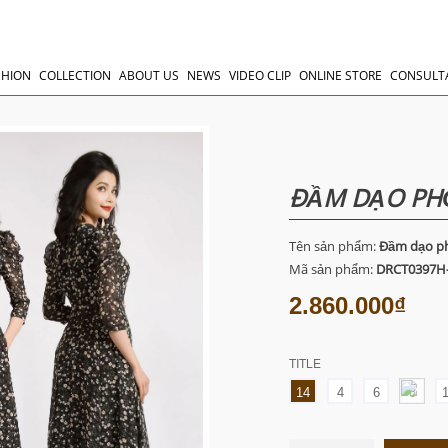
SHION
COLLECTION
ABOUT US
NEWS
VIDEO CLIP
ONLINE STORE
CONSULT
ĐẦM DẠO PH
Tên sản phẩm:
Đầm dạo p
Mã sản phẩm:
DRCT0397H
2.860.000₫
TITLE
14
4
6
8