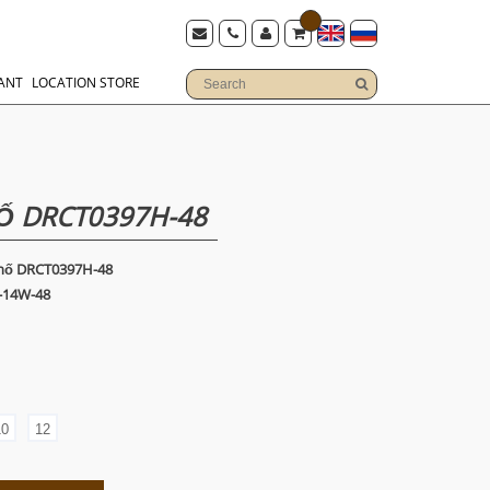
ANT
LOCATION STORE
Ố DRCT0397H-48
hố DRCT0397H-48
-14W-48
10
12