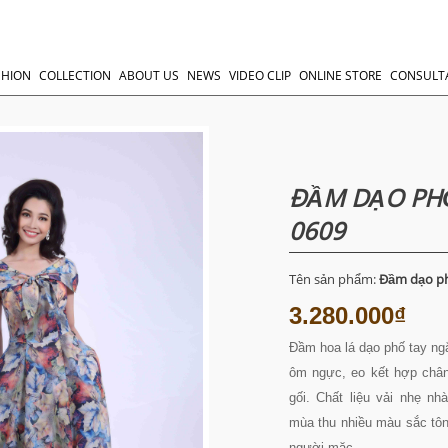
SHION
COLLECTION
ABOUT US
NEWS
VIDEO CLIP
ONLINE STORE
CONSULT
ĐẦM DẠO PHỐ
0609
Tên sản phẩm:
Đầm dạo p
3.280.000₫
Đầm hoa lá dạo phố tay ng
ôm ngực, eo kết hợp chân
gối. Chất liệu vải nhẹ n
mùa thu nhiều màu sắc tôn
người mặc.