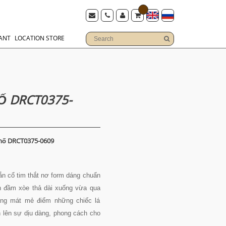
ANT
LOCATION STORE
 DRCT0375-
hố DRCT0375-0609
ắn cổ tim thắt nơ form dáng chuẩn
 đầm xòe thả dài xuống vừa qua
hàng mát mẻ điểm những chiếc lá
 lên sự dịu dàng, phong cách cho