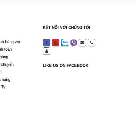
KẾT NỐI VỚI CHÚNG TÔI
ch hàng vip
nh toán
 hàng
 chuyển
LIKE US ON FACEBOOK
i
a hàng
 Ty