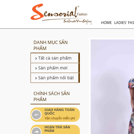
HOME
LADIES' FA
DANH MỤC SẢN
PHẨM
Tất cả sản phẩm
Sản phẩm mới
Sản phẩm nổi bật
CHÍNH SÁCH SẢN
PHẨM
GIAO HÀNG TOÀN
QUỐC
Vận chuyển miễn phí
HOÀN TRẢ SẢN
PHẨM