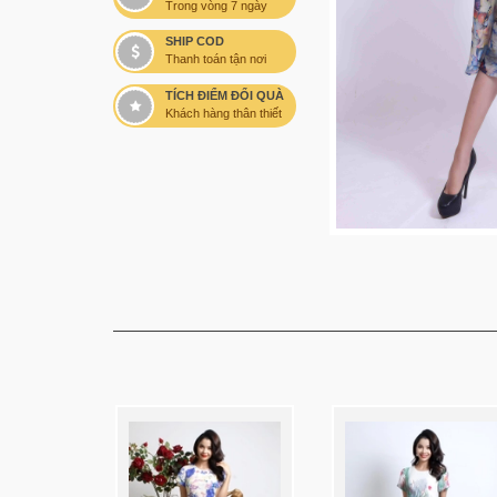
Trong vòng 7 ngày
SHIP COD
Thanh toán tận nơi
TÍCH ĐIỂM ĐỔI QUÀ
Khách hàng thân thiết