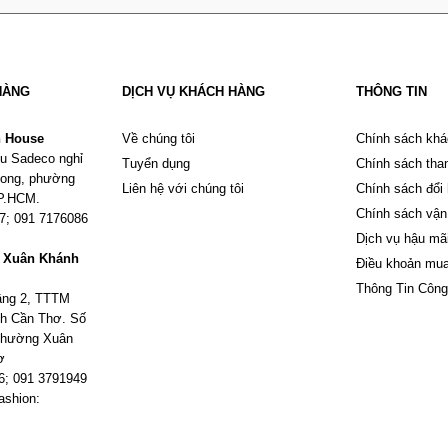
HÀNG
DỊCH VỤ KHÁCH HÀNG
THÔNG TIN
n House
Về chúng tôi
Chính sách khá
u Sadeco nghỉ
Tuyển dụng
Chính sách tha
Phong, phường
Liên hệ với chúng tôi
Chính sách đổi
TP.HCM.
Chính sách vận
67; 091 7176086
Dịch vụ hậu mã
m Xuân Khánh
Điều khoản mu
Thông Tin Công
tầng 2, TTTM
h Cần Thơ. Số
 phường Xuân
ơ
6; 091 3791949
ashion: