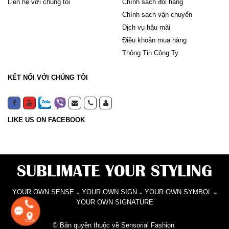
Liên hệ với chúng tôi
Chính sách đổi hàng
Chính sách vận chuyển
Dịch vụ hậu mãi
Điều khoản mua hàng
Thông Tin Công Ty
KẾT NỐI VỚI CHÚNG TÔI
LIKE US ON FACEBOOK
SUBLIMATE YOUR STYLING
-
-
-
YOUR OWN SENSE
YOUR OWN SIGN
YOUR OWN SYMBOL
YOUR OWN SIGNATURE
© Bản quyền thuộc về Sensorial Fashion