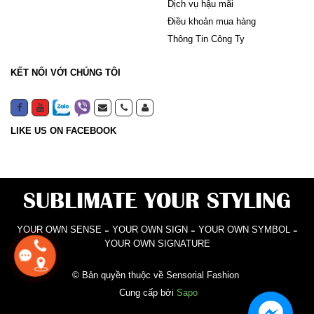
Dịch vụ hậu mãi
Điều khoản mua hàng
Thông Tin Công Ty
KẾT NỐI VỚI CHÚNG TÔI
LIKE US ON FACEBOOK
SUBLIMATE YOUR STYLING
-
-
-
YOUR OWN SENSE
YOUR OWN SIGN
YOUR OWN SYMBOL
YOUR OWN SIGNATURE
© Bản quyền thuộc về Sensorial Fashion
Cung cấp bởi
Sapo