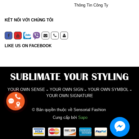
Thông Tin Công Ty
KẾT NỐI VỚI CHÚNG TÔI
LIKE US ON FACEBOOK
SUBLIMATE YOUR STYLING
-
-
-
YOUR OWN SENSE
YOUR OWN SIGN
YOUR OWN SYMBOL
YOUR OWN SIGNATURE
© Bản quyền thuộc về Sensorial Fashion
Cung cấp bởi
Sapo