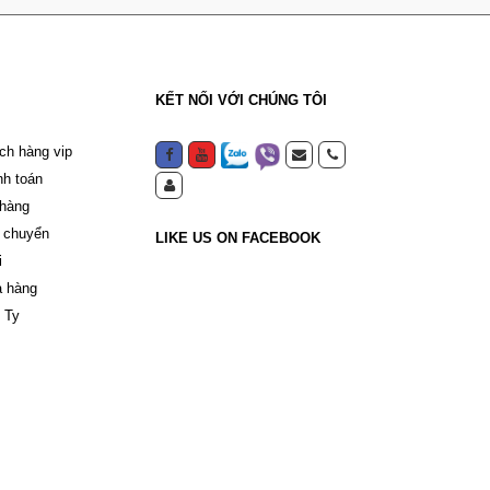
KẾT NỐI VỚI CHÚNG TÔI
ch hàng vip
nh toán
 hàng
 chuyển
LIKE US ON FACEBOOK
i
a hàng
 Ty