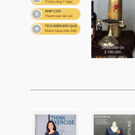
Trong vòng 7 ngày
SHIP COD
Thanh toán tận nơi
TÍCH ĐIỂM ĐỔI QUÀ
Khách hàng thân thiết