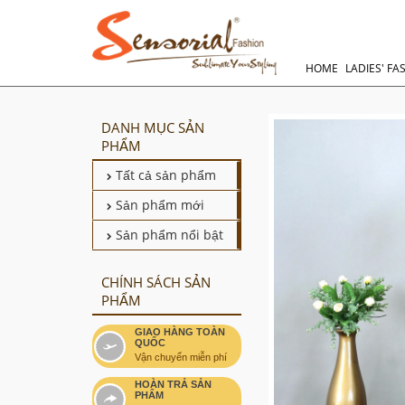
HOME
LADIES' FA
DANH MỤC SẢN
PHẨM
Tất cả sản phẩm
Sản phẩm mới
Sản phẩm nổi bật
CHÍNH SÁCH SẢN
PHẨM
GIAO HÀNG TOÀN
QUỐC
Vận chuyển miễn phí
HOÀN TRẢ SẢN
PHẨM