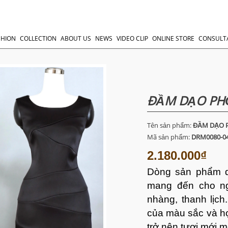
SHION
COLLECTION
ABOUT US
NEWS
VIDEO CLIP
ONLINE STORE
CONSULT
ĐẦM DẠO PH
Tên sản phẩm:
ĐẦM DẠO 
Mã sản phẩm:
DRM0080-0
2.180.000₫
Dòng sản phẩm d
mang đến cho n
nhàng, thanh lịc
của màu sắc và họ
trở nên tươi mới