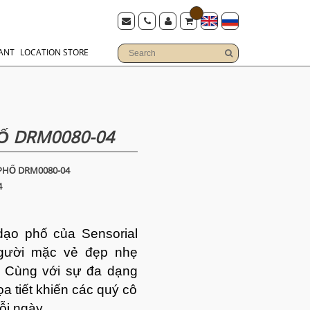
ANT
LOCATION STORE
Ố DRM0080-04
PHỐ DRM0080-04
4
ạo phố của Sensorial
gười mặc vẻ đẹp nhẹ
h. Cùng với sự đa dạng
a tiết khiến các quý cô
 mỗi ngày.