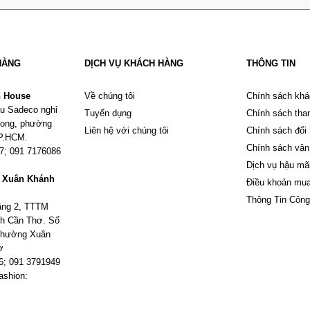
HÀNG
DỊCH VỤ KHÁCH HÀNG
THÔNG TIN
n House
Về chúng tôi
Chính sách khá
u Sadeco nghỉ
Tuyển dụng
Chính sách tha
Phong, phường
Liên hệ với chúng tôi
Chính sách đổi
TP.HCM.
Chính sách vận
67; 091 7176086
Dịch vụ hậu mã
m Xuân Khánh
Điều khoản mu
Thông Tin Công
tầng 2, TTTM
h Cần Thơ. Số
 phường Xuân
ơ
6; 091 3791949
ashion: