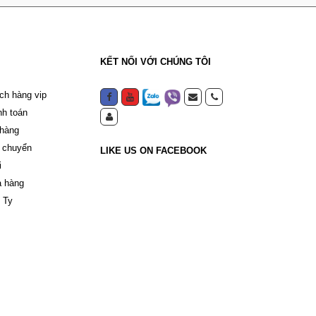
KẾT NỐI VỚI CHÚNG TÔI
ch hàng vip
nh toán
 hàng
 chuyển
LIKE US ON FACEBOOK
i
a hàng
 Ty