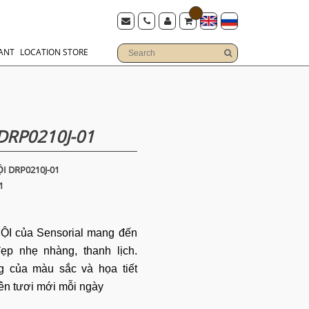
ANT
LOCATION STORE
DRP0210J-01
I DRP0210J-01
1
ỘI của Sensorial mang đến
p nhẹ nhàng, thanh lịch.
 của màu sắc và họa tiết
nên tươi mới
mỗi ngày