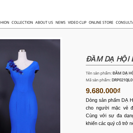
SHION
COLLECTION
ABOUT US
NEWS
VIDEO CLIP
ONLINE STORE
CONSULT
ĐẦM DẠ HỘI 
Tên sản phẩm:
ĐẦM DẠ HỘ
Mã sản phẩm:
DRP0210JL0
9.680.000₫
Dòng
sản
phẩm
DẠ H
cho người mặc vẻ đẹ
Cùng với sự đa dạng
khiến các quý cô trở 