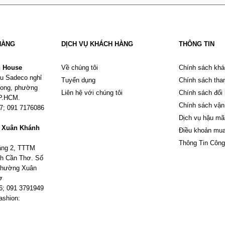
HÀNG
DỊCH VỤ KHÁCH HÀNG
THÔNG TIN
n House
Về chúng tôi
Chính sách khá
u Sadeco nghỉ
Tuyển dụng
Chính sách tha
Phong, phường
Liên hệ với chúng tôi
Chính sách đổi
TP.HCM.
Chính sách vận
67; 091 7176086
Dịch vụ hậu mã
m Xuân Khánh
Điều khoản mu
Thông Tin Công
tầng 2, TTTM
h Cần Thơ. Số
 phường Xuân
ơ
6; 091 3791949
ashion: