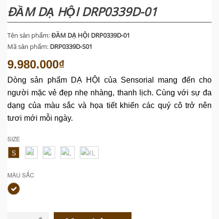
ĐẦM DẠ HỘI DRP0339D-01
Tên sản phẩm:
ĐẦM DẠ HỘI DRP0339D-01
Mã sản phẩm:
DRP0339D-S01
9.980.000₫
Dòng
sản
phẩm
DẠ HỘI của Sensorial mang đến cho
người mặc vẻ đẹp nhẹ nhàng, thanh lịch. Cùng với sự đa
dạng của màu sắc và họa tiết khiến các quý cô trở nên
tươi mới
mỗi ngày.
SIZE
S
M
L
XL
XXL
MÀU SẮC