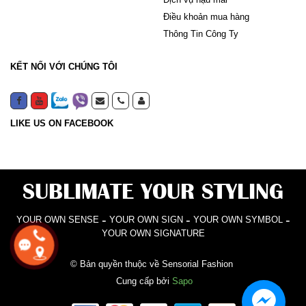
Điều khoản mua hàng
Thông Tin Công Ty
KẾT NỐI VỚI CHÚNG TÔI
LIKE US ON FACEBOOK
SUBLIMATE YOUR STYLING
-
-
-
YOUR OWN SENSE
YOUR OWN SIGN
YOUR OWN SYMBOL
YOUR OWN SIGNATURE
© Bản quyền thuộc về Sensorial Fashion
Cung cấp bởi
Sapo