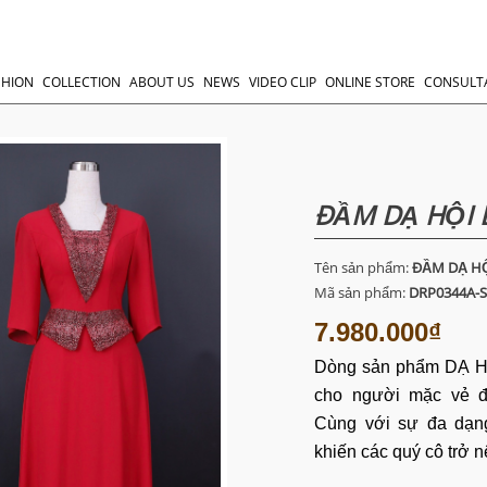
SHION
COLLECTION
ABOUT US
NEWS
VIDEO CLIP
ONLINE STORE
CONSULT
ĐẦM DẠ HỘI 
Tên sản phẩm:
ĐẦM DẠ HỘ
Mã sản phẩm:
DRP0344A-S
7.980.000₫
Dòng
sản
phẩm
DẠ H
cho người mặc vẻ đẹ
Cùng với sự đa dạng
khiến các quý cô trở 