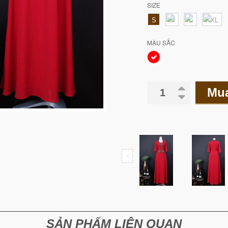
SIZE
S
M
L
XXL
MÀU SẮC
Mu
SẢN PHẨM LIÊN QUAN