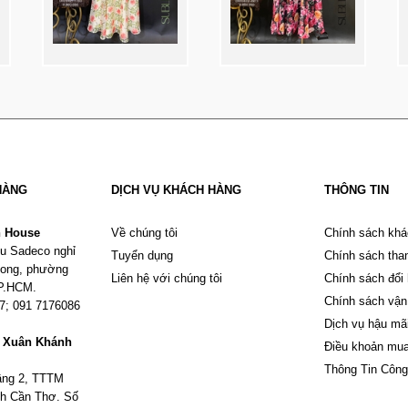
HÀNG
DỊCH VỤ KHÁCH HÀNG
THÔNG TIN
n House
Về chúng tôi
Chính sách khá
u Sadeco nghỉ
Tuyển dụng
Chính sách tha
Phong, phường
Liên hệ với chúng tôi
Chính sách đổi
TP.HCM.
Chính sách vận
67; 091 7176086
Dịch vụ hậu mã
m Xuân Khánh
Điều khoản mu
Thông Tin Công
tầng 2, TTTM
h Cần Thơ. Số