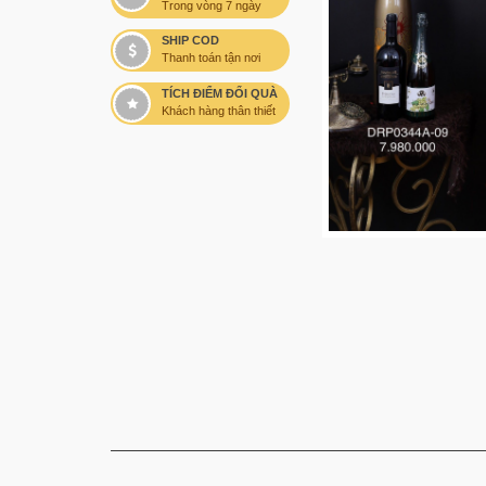
Trong vòng 7 ngày
SHIP COD
Thanh toán tận nơi
TÍCH ĐIỂM ĐỔI QUÀ
Khách hàng thân thiết