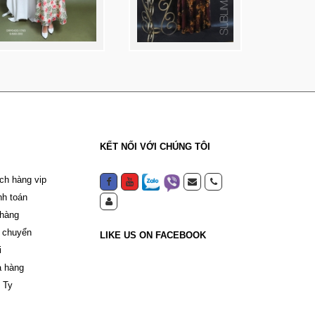
KẾT NỐI VỚI CHÚNG TÔI
ch hàng vip
nh toán
 hàng
 chuyển
LIKE US ON FACEBOOK
i
a hàng
 Ty