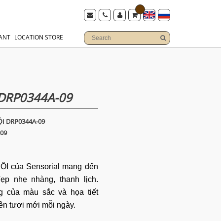
ANT
LOCATION STORE
DRP0344A-09
I DRP0344A-09
09
ỘI của Sensorial mang đến
p nhẹ nhàng, thanh lịch.
 của màu sắc và họa tiết
nên tươi mới
mỗi ngày.