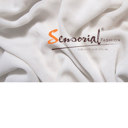
TẶNG NGƯỜI PHỤ NỮ TÔI YÊU
SENSORIAL FASHION | 8/3 |
SENSORIAL.VN
GIẢI PHÁP THỜI TRANG DÀNH TẶNG "NGƯỜI PHỤ NỮ TÔI YÊU" |
Sensorial.vn