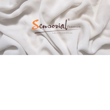
THỜI TRANG SENSORIAL TỎA
SÁNG VẺ ĐẸP HUY HOÀNG TẠI
DẠ TIỆC HÀNH TRÌNH NHAN SẮC
Cốt cách của Nữ quyền, thần thái của Nữ tính, quý phái
của Nữ hoàng, huy hoàng của Nữ sắc - Bộ sưu tập “The
Splendour of Beauty” mang hồn thời đại đã thật sự tỏa
sáng và thăng hoa trên sân khấu
Dạ tiệc “Hành trình
nhan sắc” 2018
vào đêm 23/3 vừa qua tại thủ đô Hà
Nội.