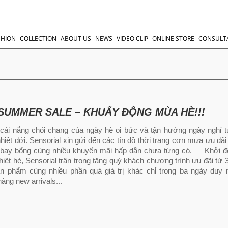
SHION
COLLECTION
ABOUT US
NEWS
VIDEO CLIP
ONLINE STORE
CONSULT
SUMMER SALE – KHUẤY ĐỘNG MÙA HÈ!!!
cái nắng chói chang của ngày hè oi bức và tận hưởng ngày nghỉ t
iệt đới. Sensorial xin gửi đến các tín đồ thời trang cơn mưa ưu đã
ế bay bổng cùng nhiều khuyến mãi hấp dẫn chưa từng có. Khởi đ
nhiệt hè, Sensorial trân trọng tặng quý khách chương trình ưu đãi từ
n phẩm cùng nhiều phần quà giá trị khác chỉ trong ba ngày duy 
hàng new arrivals...