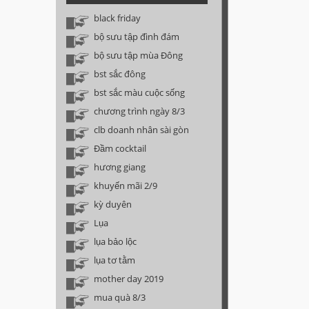
black friday
bộ sưu tập đình đám
bộ sưu tập mùa Đông
bst sắc đông
bst sắc màu cuộc sống
chương trình ngày 8/3
clb doanh nhân sài gòn
Đầm cocktail
hương giang
khuyến mãi 2/9
kỳ duyên
Lụa
lụa bảo lộc
lụa tơ tằm
mother day 2019
mua quà 8/3