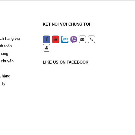
KẾT NỐI VỚI CHÚNG TÔI
ch hàng vip
nh toán
 hàng
 chuyển
LIKE US ON FACEBOOK
i
a hàng
 Ty