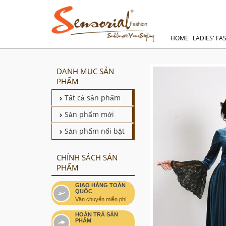
HOME
LADIES' FA
DANH MỤC SẢN
PHẨM
Tất cả sản phẩm
Sản phẩm mới
Sản phẩm nổi bật
CHÍNH SÁCH SẢN
PHẨM
GIAO HÀNG TOÀN
QUỐC
Vận chuyển miễn phí
HOÀN TRẢ SẢN
PHẨM