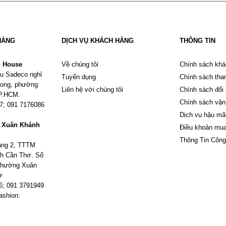
HÀNG
DỊCH VỤ KHÁCH HÀNG
THÔNG TIN
n House
Về chúng tôi
Chính sách khá
u Sadeco nghỉ
Tuyển dụng
Chính sách tha
Phong, phường
Liên hệ với chúng tôi
Chính sách đổi
TP.HCM.
Chính sách vận
67; 091 7176086
Dịch vụ hậu mã
m Xuân Khánh
Điều khoản mu
Thông Tin Công
tầng 2, TTTM
h Cần Thơ. Số
 phường Xuân
ơ
6; 091 3791949
ashion: