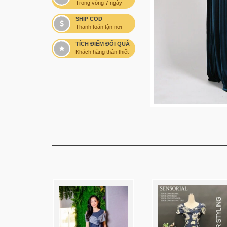
Trong vòng 7 ngày
SHIP COD
Thanh toán tận nơi
TÍCH ĐIỂM ĐỔI QUÀ
Khách hàng thân thiết