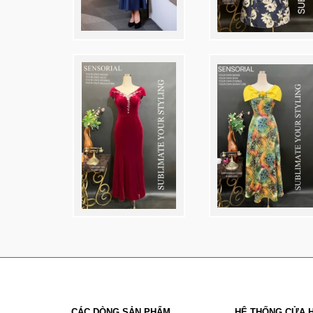
CÁC DÒNG SẢN PHẨM
HỆ THỐNG CỬA 