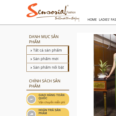
HOME
LADIES' FA
DANH MỤC SẢN
PHẨM
Tất cả sản phẩm
Sản phẩm mới
Sản phẩm nổi bật
CHÍNH SÁCH SẢN
PHẨM
GIAO HÀNG TOÀN
QUỐC
Vận chuyển miễn phí
HOÀN TRẢ SẢN
PHẨM