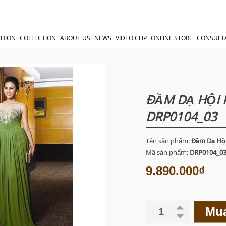
SHION
COLLECTION
ABOUT US
NEWS
VIDEO CLIP
ONLINE STORE
CONSULT
ĐẦM DẠ HỘI 
DRP0104_03
Tên sản phẩm:
Đầm Dạ Hội
Mã sản phẩm:
DRP0104_0
9.890.000₫
Mu