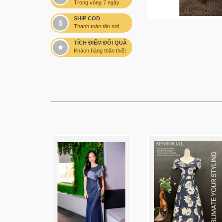
Trong vòng 7 ngày
SHIP COD
Thanh toán tận nơi
TÍCH ĐIỂM ĐỔI QUÀ
Khách hàng thân thiết