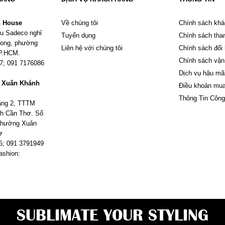
n House
Về chúng tôi
Chính sách khá
u Sadeco nghỉ
Tuyển dụng
Chính sách tha
Phong, phường
Liên hệ với chúng tôi
Chính sách đổi
TP.HCM.
Chính sách vận
67; 091 7176086
Dịch vụ hậu mã
m Xuân Khánh
Điều khoản mu
Thông Tin Công
tầng 2, TTTM
h Cần Thơ. Số
 phường Xuân
ơ
6; 091 3791949
ashion:
SUBLIMATE YOUR STYLING