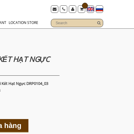
ANT
LOCATION STORE
KẾT HẠT NGỰC
 Kết Hạt Ngực DRP0104_03
3
a hàng